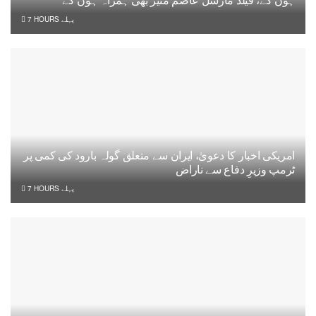
ہوں گے، فیلڈ مارشل عاصم منیر بھی ہمراہ ہوں گے
7 HOURS پہلے
امریکی اخبار کا دعویٰ، ایران سے متعلق گولہ بارود کی کمی پر
ٹرمپ وزیرِ دفاع سے ناراض
7 HOURS پہلے