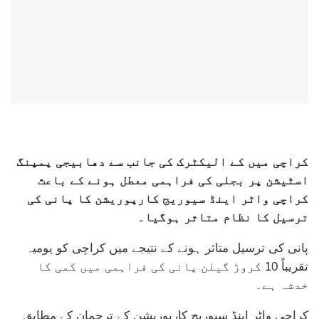
کراچی میں کے الیکٹرک کی جانب سے دھابیجی پمپنگ
اسٹیشن پر بجلی کی فراہمی معطل ہونے کے باعث
کراچی واٹر اینڈ سیوریج کارپوریشن کا پانی کی
ترسیل کا نظام متاثر ہوگیا۔
پانی کی ترسیل متاثر ہونے کے نتیجے میں کراچی کو یومیہ
تقریباً 10 کروڑ گیلن پانی کی فراہمی میں کمی کا
خدشہ ہے۔
کراچی واٹر اینڈ سیوریج کارپوریشن کے ترجمان کے مطابق