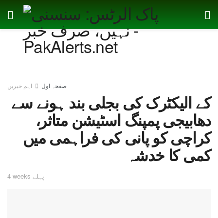
صفحہ اول
اہم خبریں
کے الیکٹرک کی بجلی بند ہونے سے
دھابیجی پمپنگ اسٹیشن متاثر،
کراچی کو پانی کی فراہمی میں
کمی کا خدشہ
4 weeks پہلے