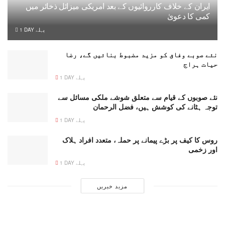
ایران کے خلاف کارروائیوں کے بعد امریکی میزائل ذخائر میں
کمی کا دعویٰ
1 DAY پہلے
نئے صوبے وفاق کو مزید مضبوط بنائیں گے، رضا
حیات ہراج
1 DAY پہلے
نئے صوبوں کے قیام سے متعلق شوشے ملکی مسائل سے
توجہ ہٹانے کی کوشش ہیں، فضل الرحمان
1 DAY پہلے
روس کا کیف پر بڑے پیمانے پر حملہ، متعدد افراد ہلاک
اور زخمی
1 DAY پہلے
مزید خبریں