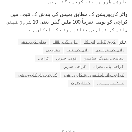
عارضی طور پر بند کردیے گئے ہیں۔
واٹر کارپوریشن کے مطابق پمپس کی بندش کے نتیجے میں
کراچی کو یومیہ تقریباً 100 ملین گیلن یعنی 10 کروڑ گیلن
پانی کی فراہمی متاثر ہونے کا امکان ہے۔
10 کروڑ گیلن پانی
100 ملین گیلن
بجلی کی بندش
ٹیگز:
پانی کی فراہمی
پانی کی قلت
دھابیجی
دھابیجی پمپنگ اسٹیشن
قومی خبریں
کراچی
کراچی پانی بحران
کراچی خبریں
کراچی واٹر اینڈ سیوریج کارپوریشن
کراچی واٹر کارپوریشن
کے 2 پمپ ہاؤس
کے الیکٹرک
پچھلا دیکھیں