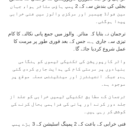
بجلی کی بندش سے کے 2 پمپ ہاؤس متاثر ہوا، جہاں
مین فولڈ چیمبر اور مرکزی والوز میں فنی خرابی
پیدا ہوگئی۔
ترجمان نے بتایا کہ متاثرہ والوز میں جمع پانی نکالنے کا کام
تیزی سے جاری ہے، جس کے بعد فوری طور پر مرمت کا
عمل شروع کردیا جائے گا۔
واٹر کارپوریشن کی تکنیکی ٹیموں کو ہنگامی
بنیادوں پر مرمتی کام کی ہدایت جاری کردی گئی
ہے، جبکہ انجینئرز اور مینٹیننس عملہ موقع پر
موجود ہے۔
ترجمان کے مطابق تکنیکی ٹیمیں خرابی کو جلد از
جلد دور کرنے اور پانی کی فراہمی بحال کرنے کی
کوشش کر رہی ہیں۔
فنی خرابی کے باعث کے 2 پمپنگ اسٹیشن کے 3 بڑے پمپ