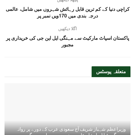
کراچی دنیا کے کم ترین قابل رہائش شہروں میں شامل، عالمی
درجہ بندی میں 170ویں نمبر پر
اگلا دیکھیں
پاکستان اسپاٹ مارکیٹ سے مہنگی ایل این جی کی خریداری پر
مجبور
متعلقہ
پوسٹس
وزیراعظم شہباز شریف آج سعودی عرب کے دورے پر روانہ