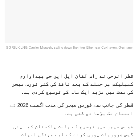
GGR8JK LNG Carrier Mraweh, sailing down the river Elbe near Cuxhaven, Germany.
قطر انرجی نے راس لفان ایل این جی پیداواری
کمپلیکس پر حملے کے بعد نافذ کی گئی فورس میجر
کی مدت میں مزید ایک ماہ کی توسیع کردی ہے۔
قطر کی جانب سے فورس میجر کی مدت اگست 2026 کے
اختتام تک بڑھا دی گئی ہے۔
فورس میجر میں توسیع کے باعث پاکستان کو اپنی
گیس ضروریات پوری کرنے کے لیے مہنگی اسپاٹ