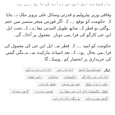
مارکیٹ سے ایل این جی درآمد کرنا پڑ رہی ہے۔
وفاقی وزیر پیٹرولیم و قدرتی وسائل علی پرویز ملک نے بتایا
کہ حکومت کو توقع ہے کہ اگر فورس میجر ستمبر میں ختم
ہوگئی تو قطر کے ساتھ طویل المدتی معاہدے کے تحت ایل
این جی کارگو کی فراہمی دوبارہ معمول پر آجائے گی۔
حکومت کو امید ہے کہ قطر سے ایل این جی کی معمول کی
فراہمی بحال ہونے کے بعد اسپاٹ مارکیٹ سے مہنگی گیس
کی خریداری پر انحصار کم ہوسکے گا۔
اسپاٹ مارکیٹ
ایل این جی
ایل این جی درآمد
ٹیگز:
ایل این جی کارگو
پاکستان
توانائی
راس لفان
علی پرویز ملک
فورس میجر
قطر انرجی
قطر پاکستان ایل این جی معاہدہ
قومی خبریں
گیس بحران
گیس ضروریات
مہنگی ایل این جی