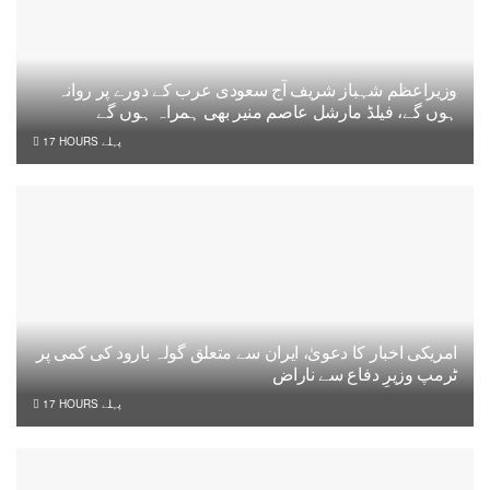
وزیراعظم شہباز شریف آج سعودی عرب کے دورے پر روانہ
ہوں گے، فیلڈ مارشل عاصم منیر بھی ہمراہ ہوں گے
17 HOURS پہلے
امریکی اخبار کا دعویٰ، ایران سے متعلق گولہ بارود کی کمی پر
ٹرمپ وزیرِ دفاع سے ناراض
17 HOURS پہلے