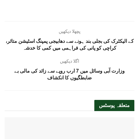
پچھلا دیکھیں
کے الیکٹرک کی بجلی بند ہونے سے دھابیجی پمپنگ اسٹیشن متاثر،
کراچی کو پانی کی فراہمی میں کمی کا خدشہ
اگلا دیکھیں
وزارت آبی وسائل میں 7 ارب روپے سے زائد کی مالی بے
ضابطگیوں کا انکشاف
متعلقہ
پوسٹس