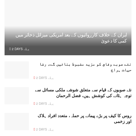
ایران کے خلاف کارروائیوں کے بعد امریکی میزائل ذخائر میں
کمی کا دعویٰ
2 DAYS پہلے
نئے صوبے وفاق کو مزید مضبوط بنائیں گے، رضا
حیات ہراج
2 DAYS پہلے
نئے صوبوں کے قیام سے متعلق شوشے ملکی مسائل سے
توجہ ہٹانے کی کوشش ہیں، فضل الرحمان
2 DAYS پہلے
روس کا کیف پر بڑے پیمانے پر حملہ، متعدد افراد ہلاک
اور زخمی
2 DAYS پہلے