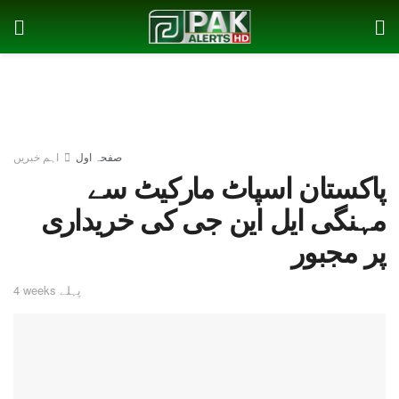
صفحہ اول
اہم خبریں
پاکستان اسپاٹ مارکیٹ سے
مہنگی ایل این جی کی خریداری
پر مجبور
4 weeks پہلے