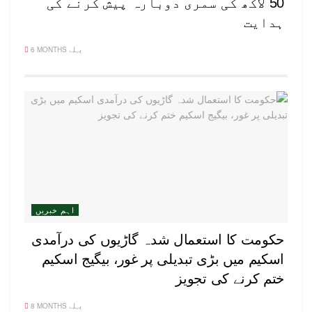
50 لاکھ کی سمری دوبارہ پیش کرنے کی
ہدایت
6 MONTHS پہلے
اہم خبریں
حکومت کا استعمال شدہ گاڑیوں کی درآمدی
اسکیم میں بڑی تبدیلی پر غور، بیگیج اسکیم
ختم کرنے کی تجویز
8 MONTHS پہلے