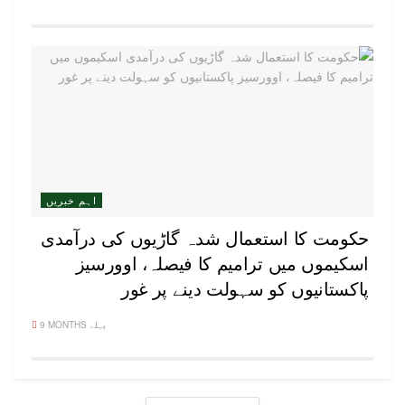
اہم خبریں
حکومت کا استعمال شدہ گاڑیوں کی درآمدی
اسکیموں میں ترامیم کا فیصلہ، اوورسیز
پاکستانیوں کو سہولت دینے پر غور
9 MONTHS پہلے