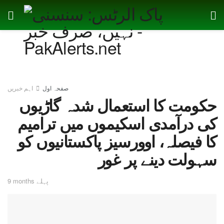
صفحہ اول
اہم خبریں
حکومت کا استعمال شدہ گاڑیوں
کی درآمدی اسکیموں میں ترامیم
کا فیصلہ، اوورسیز پاکستانیوں کو
سہولت دینے پر غور
9 months پہلے