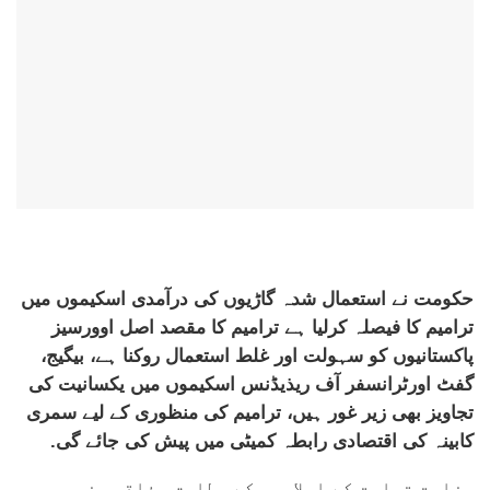
حکومت نے استعمال شدہ گاڑیوں کی درآمدی اسکیموں میں
ترامیم کا فیصلہ کرلیا ہے ترامیم کا مقصد اصل اوورسیز
پاکستانیوں کو سہولت اور غلط استعمال روکنا ہے، بیگیج،
گفٹ اورٹرانسفر آف ریذیڈنس اسکیموں میں یکسانیت کی
تجاویز بھی زیر غور ہیں، ترامیم کی منظوری کے لیے سمری
کابینہ کی اقتصادی رابطہ کمیٹی میں پیش کی جائے گی.
وزارت تجارت کے اعلامیہ کے مطابق وفاقی وزیر