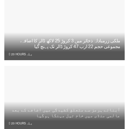
ملکی زرمبادلہ ذخائر میں 3 کروڑ 25 لاکھ ڈالر کا اضافہ،
مجموعی حجم 22 ارب 47 کروڑ ڈالر تک پہنچ گیا
20 HOURS پہلے
آبنائے ہرمز سے متعلق کشیدگی میں اضافے کے بعد
عالمی منڈی میں خام تیل مہنگا ہوگیا
20 HOURS پہلے