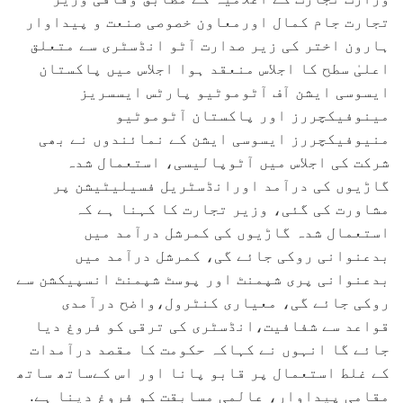
تجارت جام کمال اورمعاون خصوصی صنعت و پیداوار
ہارون اختر کی زیر صدارت آٹو انڈسٹری سے متعلق
اعلیٰ سطح کا اجلاس منعقد ہوا اجلاس میں پاکستان
ایسوسی ایشن آف آٹوموٹیو پارٹس ایسسریز
مینوفیکچررز اور پاکستان آٹوموٹیو
منیوفیکچررز ایسوسی ایشن کے نمائندوں نے بھی
شرکت کی اجلاس میں آٹوپالیسی، استعمال شدہ
گاڑیوں کی درآمد اورانڈسٹریل فسیلیٹیشن پر
مشاورت کی گئی، وزیر تجارت کا کہنا ہے کہ
استعمال شدہ گاڑیوں کی کمرشل درآمد میں
بدعنوانی روکی جائے گی، کمرشل درآمد میں
بدعنوانی پری شپمنٹ اور پوسٹ شپمنٹ انسپیکشن سے
روکی جائے گی، معیاری کنٹرول،واضح درآمدی
قواعد سے شفافیت،انڈسٹری کی ترقی کو فروغ دیا
جائے گا انہوں نے کہاکہ حکومت کا مقصد درآمدات
کے غلط استعمال پر قابو پانا اور اس کےساتھ ساتھ
مقامی پیداوار، عالمی مسابقت کو فروغ دینا ہے.