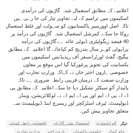
اعلامیے کے مطابق استعمال شدہ گاڑیوں کی درآمدی
اسکیموں میں ترامیم کے لیے تجاویز تیار کی جا رہی ہیں
تاکہ اصل اوورسیز پاکستانیوں کو سہولت اور غلط استعمال
روکا جا سکے، کمرشل استعمال شدہ گاڑیوں کی درآمد پر
40 فیصد ریگولیٹری ڈیوٹی عائد ہے،گاڑیوں کی درآمد
پرڈیوٹی کوہر سال بتدریج کم کیاجائے گا اعلامیہ کے مطابق
بیگیج، گفٹ اورٹرانسفر آف ریذیڈنس اسکیموں میں
یکسانیت کی تجویز پرغورکیا گیا اس موقع پر معاون
خصوصی ہارون اختر خان نے کہاکہ وزارتِ تجارت اور
وزارتِ صنعت کے درمیان قریبی رابطہ ضروری ہے تاکہ
پائیدار آٹو سیکٹر تشکیل دیا جا سکے اعلامیہ کے مطابق پی
اے اے پی اے ایم اور پی اے ایم اے نے لوکلائزیشن، وینڈر
ڈیولپمنٹ، ٹیرف اسٹرکچر اور ریسرچ اینڈ ڈیویلپمنٹ سے
متعلق تجاویز پیش کیں.
آٹو انڈسٹری
استعمال شدہ گاڑیاں
اقتصادی رابطہ کمیٹی
ٹیگز:
جام کمال
حکومت پاکستان
ہارون اختر
وزارت تجارت