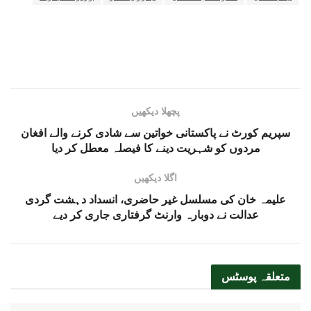
پچھلا دیکھیں
سپریم کورٹ نے پاکستانی خواتین سے شادی کرنے والے افغان
مردوں کو شہریت دینے کا فیصلہ معطل کر دیا
اگلا دیکھیں
علیمہ خان کی مسلسل غیر حاضری، انسداد دہشت گردی
عدالت نے دوبارہ وارنٹ گرفتاری جاری کر دیے
متعلقہ
پوسٹس