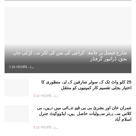
شارع فیصل پر جامعہ کراچی کی بس کی ٹکر سے لڑکی جاں
بحق، ڈرائیور گرفتار
20 HOURS پہلے
25 کلو واٹ تک کے سولر صارفین کے لیے منظوری کا
اختیار بجلی تقسیم کار کمپنیوں کو منتقل
22 HOURS پہلے
عمران خان اور بشریٰ بی بی قیدِ تنہائی میں نہیں، بی
کلاس سے بہتر سہولیات حاصل ہیں، ایڈووکیٹ جنرل
اسلام آباد
22 HOURS پہلے