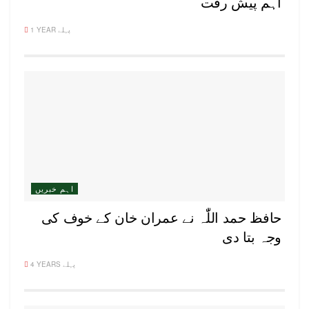
اہم پیش رفت
1 YEAR پہلے
اہم خبریں
حافظ حمد اللّٰہ نے عمران خان کے خوف کی
وجہ بتا دی
4 YEARS پہلے