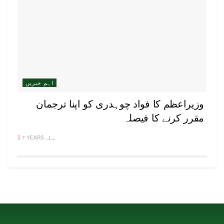
اہم خبریں
وزیراعظم کا فواد چوہدری کو اپنا ترجمان
مقرر کرنے کا فیصلہ
7 YEARS پہلے