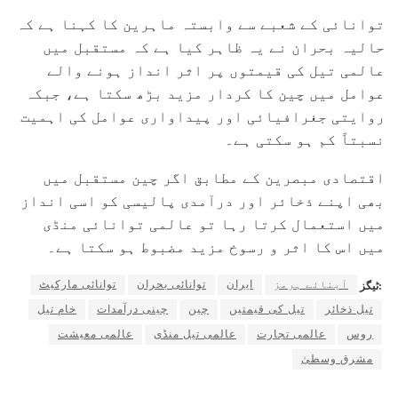
توانائی کے شعبے سے وابستہ ماہرین کا کہنا ہے کہ
حالیہ بحران نے یہ ظاہر کیا ہے کہ مستقبل میں
عالمی تیل کی قیمتوں پر اثر انداز ہونے والے
عوامل میں چین کا کردار مزید بڑھ سکتا ہے، جبکہ
روایتی جغرافیائی اور پیداواری عوامل کی اہمیت
نسبتاً کم ہو سکتی ہے۔
اقتصادی مبصرین کے مطابق اگر چین مستقبل میں
بھی اپنے ذخائر اور درآمدی پالیسی کو اسی انداز
میں استعمال کرتا رہا تو عالمی توانائی منڈی
میں اس کا اثر و رسوخ مزید مضبوط ہو سکتا ہے۔
آبنائے ہرمز
ایران
توانائی بحران
توانائی مارکیٹ
ٹیگز:
تیل ذخائر
تیل کی قیمتیں
چین
چینی درآمدات
خام تیل
روس
عالمی تجارت
عالمی تیل منڈی
عالمی معیشت
مشرق وسطیٰ