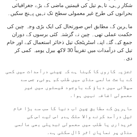
شکار رہی، تاہم تیل کی قیمتیں ماضی کے بڑے جغرافیائی
بحرانوں کی طرح غیر معمولی سطح تک نہیں پہنچ سکیں۔
ماہرین کے مطابق اس صورتحال کی ایک بڑی وجہ چین کی
حکمت عملی تھی۔ چین نے گزشتہ کئی برسوں کے دوران
جمع کیے گئے اپنے اسٹریٹجک تیل ذخائر استعمال کیے اور خام
تیل کی درآمدات میں تقریباً 30 لاکھ بیرل یومیہ کمی کر
دی۔
تجزیہ کاروں کا کہنا ہے کہ چینی درآمدات میں کمی
کے باعث عالمی منڈی میں طلب کم ہوئی، جس سے
سپلائی میں دباؤ کے باوجود قیمتوں میں غیر
معمولی اضافہ نہیں ہوا۔
ماہرین کے مطابق چین اب دنیا کا سب سے بڑا خام
تیل درآمد کرنے والا ملک ہے، اس لیے اس کی
خریداری یا طلب میں معمولی تبدیلی بھی عالمی
منڈی پر نمایاں اثر ڈال سکتی ہے۔