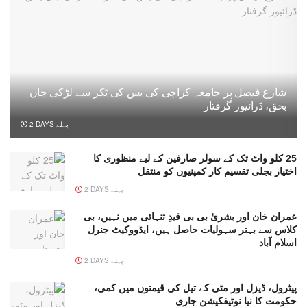
شارع فیصل پر جامعہ کراچی کی بس کی ٹکر سے لڑکی جاں
بحق، ڈرائیور گرفتار
2 DAYS پہلے
25 کلو واٹ تک کے سولر صارفین کے لیے منظوری کا
اختیار بجلی تقسیم کار کمپنیوں کو منتقل
2 DAYS پہلے
عمران خان اور بشریٰ بی بی قیدِ تنہائی میں نہیں، بی
کلاس سے بہتر سہولیات حاصل ہیں، ایڈووکیٹ جنرل
اسلام آباد
2 DAYS پہلے
پیٹرول، ڈیزل اور مٹی کے تیل کی قیمتوں میں کمی،
حکومت کا نیا نوٹیفکیشن جاری