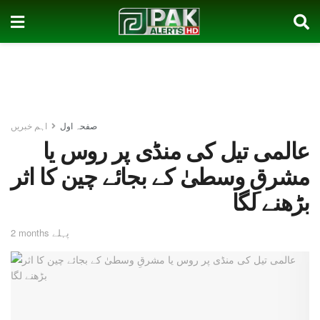
صفحہ اول
اہم خبریں
عالمی تیل کی منڈی پر روس یا
مشرقِ وسطیٰ کے بجائے چین کا اثر
بڑھنے لگا
2 months پہلے