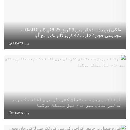
ملکی زرمبادلہ ذخائر میں 3 کروڑ 25 لاکھ ڈالر کا اضافہ،
مجموعی حجم 22 ارب 47 کروڑ ڈالر تک پہنچ گیا
2 DAYS پہلے
آبنائے ہرمز سے متعلق کشیدگی میں اضافے کے بعد
عالمی منڈی میں خام تیل مہنگا ہوگیا
2 DAYS پہلے