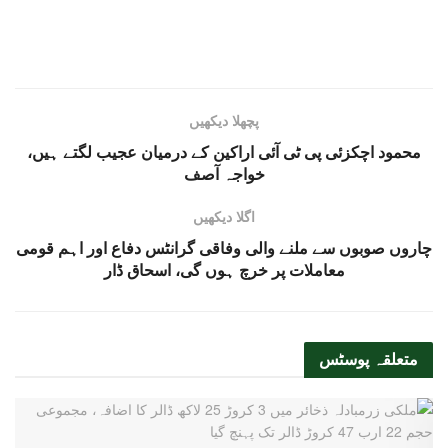
پچھلا دیکھیں
محمود اچکزئی پی ٹی آئی اراکین کے درمیان عجیب لگتے ہیں،
خواجہ آصف
اگلا دیکھیں
چاروں صوبوں سے ملنے والی وفاقی گرانٹس دفاع اور اہم قومی
معاملات پر خرچ ہوں گی، اسحاق ڈار
متعلقہ
پوسٹس