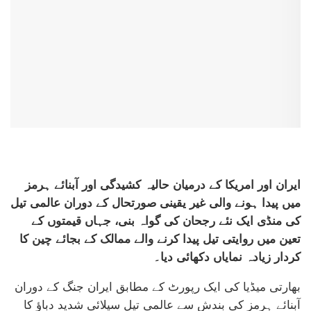
ایران اور امریکا کے درمیان حالیہ کشیدگی اور آبنائے ہرمز
میں پیدا ہونے والی غیر یقینی صورتحال کے دوران عالمی تیل
کی منڈی ایک نئے رجحان کی گواہ بنی، جہاں قیمتوں کے
تعین میں روایتی تیل پیدا کرنے والے ممالک کے بجائے چین کا
کردار زیادہ نمایاں دکھائی دیا۔
بھارتی میڈیا کی ایک رپورٹ کے مطابق ایران جنگ کے دوران
آبنائے ہرمز کی بندش سے عالمی تیل سپلائی شدید دباؤ کا