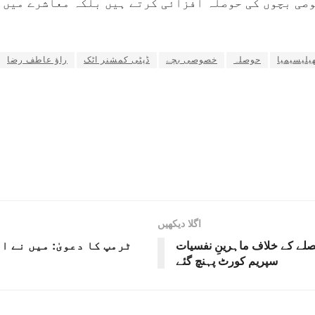
صی بچوں کی حوصلہ افزائی کرتے ہیں بلکہ معاشرے میں 
یلیسیمیا
حوصلہ
خصوصی بچے
ڈپٹی کمشنر اٹک
راؤ عاطف رضا
اگلا دیکھیں
لے کے خلاف ماہرینِ نفسیات
ٹرمپ کا دعویٰ: میں نے ا
سپریم کورٹ پہنچ گئے