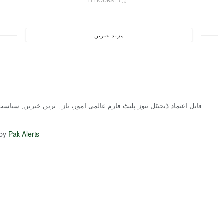
11 HOURS پہلے
مزید خبریں
قابل اعتماد ڈیجیٹل نیوز پلیٹ فارم عالمی امور، تازہ ترین خبریں, سیا
 by
Pak Alerts