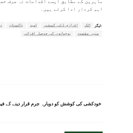
ماہرین کے مطابق ایسے اقدامات نہ صرف خصو
اہم کردار ادا کرتے ہیں۔
اٹک
اعزازی ڈپٹی کمشنر
امید
پاکستان
تھ
ٹیگز:
منیبہ مقصود
نوجوانوں کی حوصلہ افزائی
خودکشی کی کوشش کو دوبارہ جرم قرار دینے کے فیص