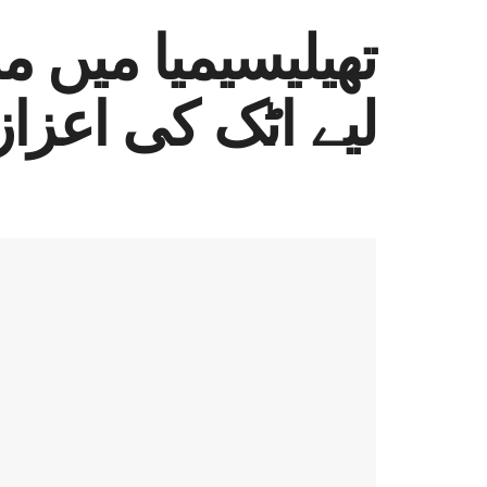
لیے اٹک کی اعزا