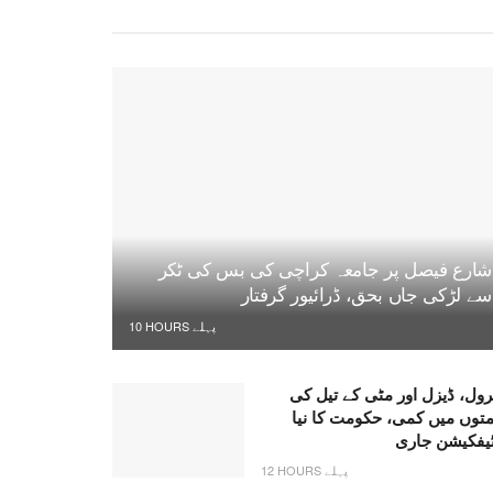
شارع فیصل پر جامعہ کراچی کی بس کی ٹکر
سے لڑکی جاں بحق، ڈرائیور گرفتار
10 HOURS پہلے
رول، ڈیزل اور مٹی کے تیل کی
متوں میں کمی، حکومت کا نیا
ٹیفکیشن جاری
12 HOURS پہلے