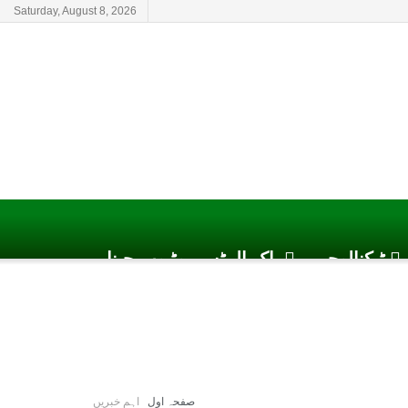
Saturday, August 8, 2026
ٹیکنالوجی
پاک الرٹس یوٹیوب چینل
صفحہ اول
اہم خبریں