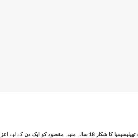
 لیے اعزازی ڈپٹی کمشنر مقرر کر دیا گیا۔