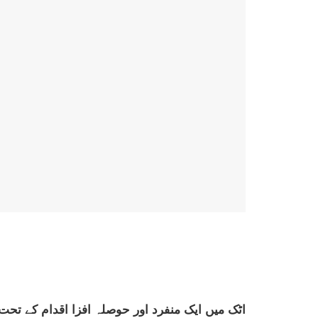
اٹک میں ایک منفرد اور حوصلہ افزا اقدام کے تحت تھیلیسیمیا کا شکار 18 سالہ منیبہ مقصود کو ایک دن کے