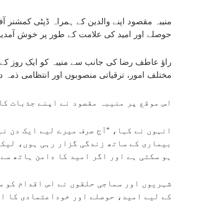
منیبہ مقصود اپنے والدین کے ہمراہ ڈپٹی کمشنر آ
حوصلے اور امید کی علامت کے طور پر خوش آمدید 
راؤ عاطف رضا
کی جانب سے منیبہ کو ایک روز کے 
مختلف امور، ترقیاتی منصوبوں اور انتظامی ذمہ 
اس موقع پر منیبہ مقصود نے اپنے جذبات کا
انہوں نے کہا، “آج صرف میرے لیے ایک دن ن
بیماری کے ساتھ زندگی گزار رہی ہوں، لیکن 
ہو سکتی ہے اور اگر امید کا دامن ہاتھ سے
شہریوں اور سماجی حلقوں نے اس اقدام کو س
کے لیے امید، حوصلے اور خوداعتمادی کا ای