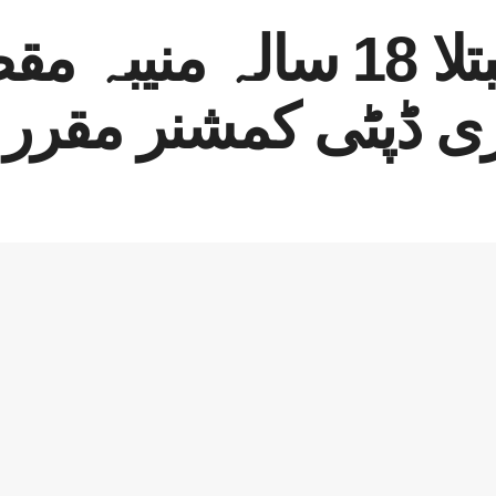
تھیلیسیمیا میں مبتلا 18 سا
زی ڈپٹی کمشنر مقرر