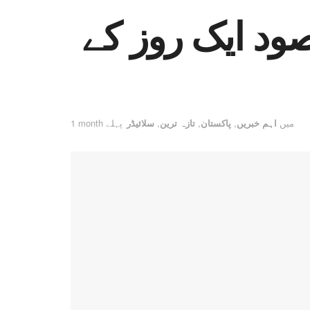
لہ منیبہ مقصود ایک روز کے
میں
اہم خبریں
,
پاکستان
,
تازہ ترین
,
سلائیڈر
1 month پہلے