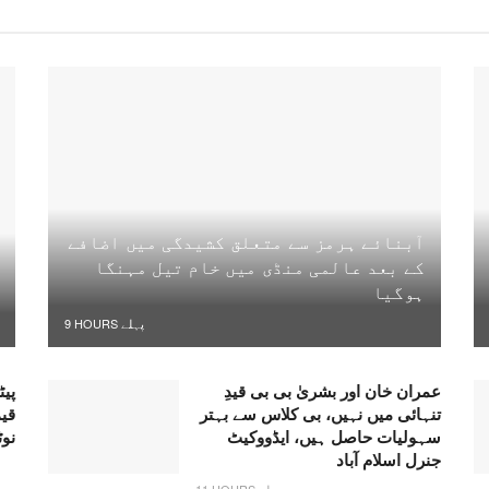
آبنائے ہرمز سے متعلق کشیدگی میں اضافے
کے بعد عالمی منڈی میں خام تیل مہنگا
ہوگیا
9 HOURS پہلے
عمران خان اور بشریٰ بی بی قیدِ
پیٹ
تنہائی میں نہیں، بی کلاس سے بہتر
قی
سہولیات حاصل ہیں، ایڈووکیٹ
نو
جنرل اسلام آباد