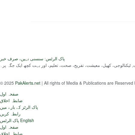
پاک الرٹس: سنسنی نہیں، صرف خبر
ست, ٹیکنالوجی، کھیل، معیشت، تفریح، صحت، تعلیم، اور بہت کچھ ایک جگہ پر۔
© 2025
PakAlerts.net
| All rights of Media & Publications are Reserved
صفحہ اول
ضابطہ اخلاق
پاک الرٹز کے بارے میں
رابطہ کریں
پاک الرٹس English
صفحہ اول
ضابطہ اخلاق