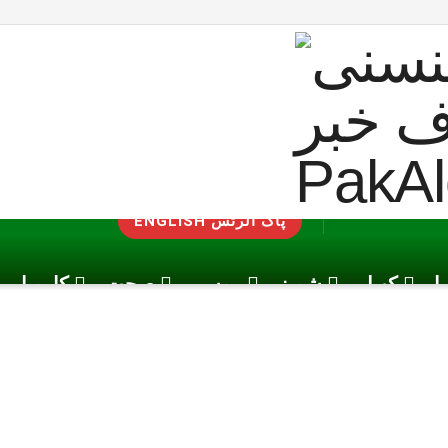
ENGLISH پاک الرٹس
یا
کھیل
شوبز
موسم
صحت
کاروبار