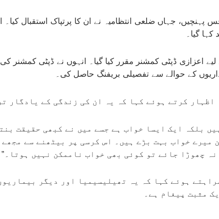
فس پہنچیں، جہاں ضلعی انتظامیہ نے ان کا پرتپاک استقبال کیا
کہا گیا۔
لیے اعزازی ڈپٹی کمشنر مقرر کیا گیا۔ انہوں نے ڈپٹی کمشنر ک
داریوں کے حوالے سے تفصیلی بریفنگ حاصل کی۔
 اظہار کرتے ہوئے کہا کہ یہ ان کی زندگی کے یادگار تر
ہیں بلکہ ایک ایسا خواب ہے جسے میں نے کبھی حقیقت بنت
میرے خواب بہت بڑے ہیں۔ اس کرسی پر بیٹھنے سے مجھے ی
 نہ چھوڑا جائے تو کوئی بھی خواب ناممکن نہیں ہوتا۔”
راہتے ہوئے کہا کہ یہ تھیلیسیمیا اور دیگر بیماریوں
ک مثبت پیغام ہے۔