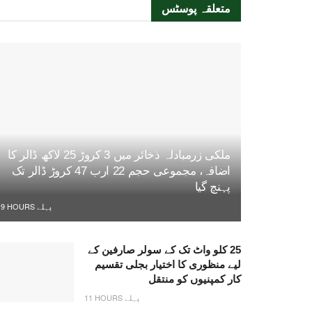
متعلقہ
پوسٹس
ملکی زرمبادلہ ذخائر میں 3 کروڑ 25 لاکھ ڈالر کا
اضافہ، مجموعی حجم 22 ارب 47 کروڑ ڈالر تک
پہنچ گیا
9 HOURS پہلے
25 کلو واٹ تک کے سولر صارفین کے
لیے منظوری کا اختیار بجلی تقسیم
کار کمپنیوں کو منتقل
11 HOURS پہلے