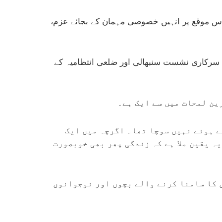
۔ اس موقع پر انہیں خصوصی مہمان کے بجائے عزم،
ی سرکاری نشست سنبھالی اور ضلعی انتظامیہ کے
ین لمحات میں سے ایک ہے۔
ے ہوئے نہیں سوچا تھا۔ اگرچہ میں ایک
ہ یقین ملا ہے کہ زندگی پھر بھی خوبصورت
 کا سامنا کرنے والے بچوں اور نوجوانوں