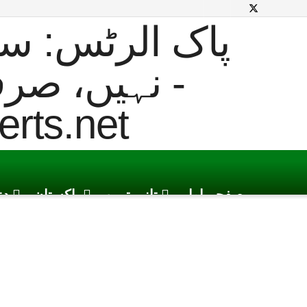
صفحہ اول
تازہ ترین
پاکستان
دن