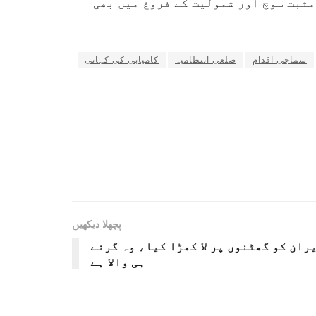
مثبت سوچ اور شمولیت کے فروغ میں بھی
سماجی اقدام
ضلعی انتظامیہ
کامیابی کی کہانی
پچھلا دیکھیں
یران کو گھٹنوں پر لا کھڑا کیا، وہ گرنے
ہی والا ہے