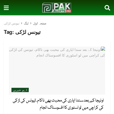
صفحہ اول
ٹیگ
تیونس لڑکی
تیونس لڑکی
Tag:
اہم خبریں
اونیجا کے بعد سندا ایاری کی محبت بھی ناکام، تیونس کی لڑکی
کی کراچی میں لو اسٹوری کا افسوسناک انجام