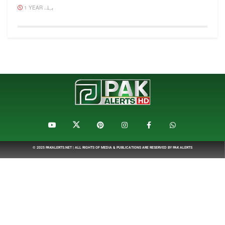
1 YEAR پہلے
© 2025
PAKALERTS.NET
| ALL RIGHTS OF MEDIA & PUBLICATIONS ARE RESERVED BY
PAK ALERTS