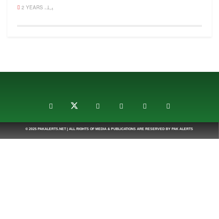
2 YEARS پہلے
© 2025
PAKALERTS.NET
| ALL RIGHTS OF MEDIA & PUBLICATIONS ARE RESERVED BY
PAK ALERTS