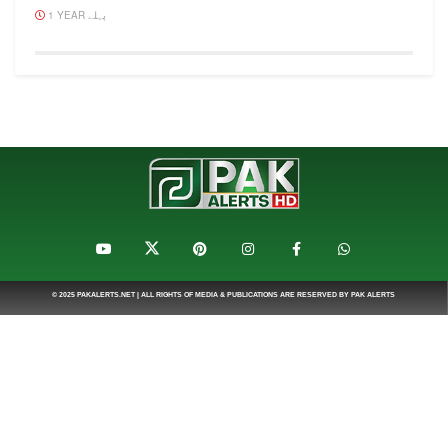
1 YEAR پہلے
© 2025
PAKALERTS.NET
| ALL RIGHTS OF MEDIA & PUBLICATIONS ARE RESERVED BY
PAK ALERTS