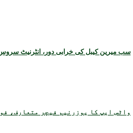
سب میرین کیبل کی خرابی دور، انٹرنیٹ سروس 
واٹس ایپ کا یوزرنیم فیچر متعارف، فون