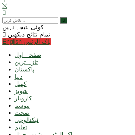
کوئی نتیجہ نہیں
تمام نتائج دیکھیں
English پاک الرٹس
صفحہ اول
تازہ ترین
پاکستان
دنیا
کھیل
شوبز
کاروبار
موسم
صحت
ٹیکنالوجی
تعلیم
پاک الرٹس یوٹیوب چینل