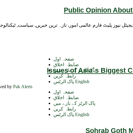
Public Opinion About
ڈیجیٹل نیوز پلیٹ فارم عالمی امور، تازہ ترین خبریں, سیاست, ٹیکنال
صفحہ اول
ضابطہ اخلاق
Issues of Asia`s Biggest 
پاک الرٹز کے بارے میں
رابطہ کریں
پاک الرٹس English
rved by
Pak Alerts
صفحہ اول
ضابطہ اخلاق
پاک الرٹز کے بارے میں
رابطہ کریں
پاک الرٹس English
Sohrab Goth Ma