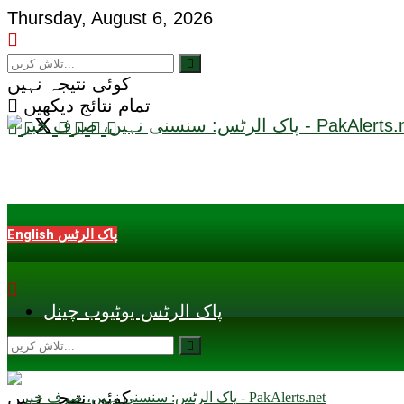
Thursday, August 6, 2026
کوئی نتیجہ نہیں
تمام نتائج دیکھیں
English پاک الرٹس
پاک الرٹس یوٹیوب چینل
کوئی نتیجہ نہیں