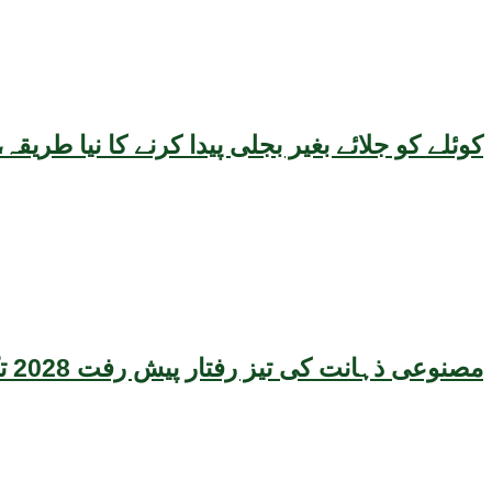
کوئلے کو جلائے بغیر بجلی پیدا کرنے کا نیا طر
مصنوعی ذہانت کی تیز رفتار پیش رفت 2028 تک عالمی معیشت کیلئے سنگین خطرہ بن سکتی ہے، نئی تحقیق کا انتباہ