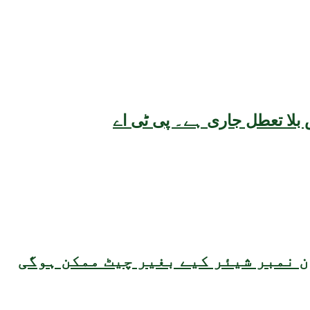
بلا تعطل جاری ہے۔ پی ٹی اے
 نمبر شیئر کیے بغیر چیٹ ممکن ہوگی