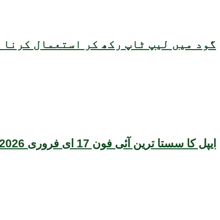
گود میں لیپ ٹاپ رکھ کر استعمال کرنا ص
ایپل کا سستا ترین آئی فون 17 ای فروری 2026 میں متعارف ہونے کا امکان، قیمت بھی سامنے آگئی