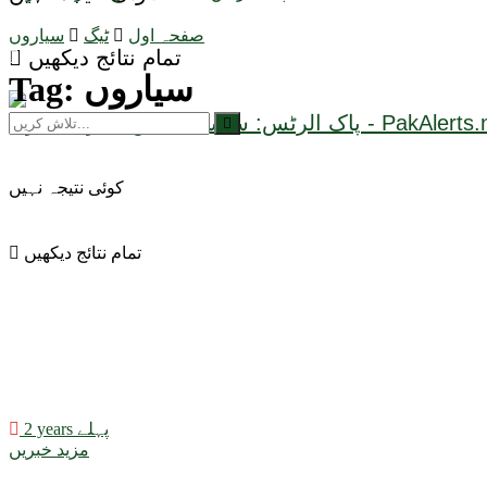
صفحہ اول
ٹیگ
سیاروں
تمام نتائج دیکھیں
سیاروں
Tag:
کوئی نتیجہ نہیں
تمام نتائج دیکھیں
2 years پہلے
مزید خبریں