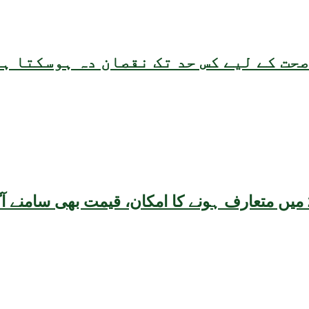
حت کے لیے کس حد تک نقصان دہ ہوسکتا ہ