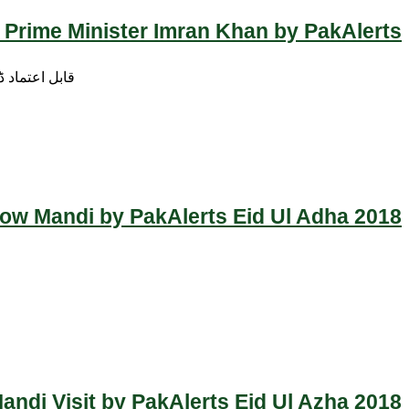
 Prime Minister Imran Khan by PakAlerts
قابل اعتماد 
Cow Mandi by PakAlerts Eid Ul Adha 2018
ndi Visit by PakAlerts Eid Ul Azha 2018