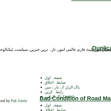
Duplic
ڈیجیٹل نیوز پلیٹ فارم عالمی امور، تازہ ترین خبریں, سیاست, ٹیکنال
صفحہ اول
ضابطہ اخلاق
پاک الرٹز کے بارے میں
رابطہ کریں
پاک الرٹس English
Bad Condition of Road Mai
rved by
Pak Alerts
صفحہ اول
ضابطہ اخلاق