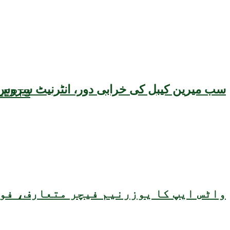
سب میرین کیبل کی خرابی دور، انٹرنیٹ سروس 
LERTS
واٹس ایپ کا یوزرنیم فیچر متعارف، فون