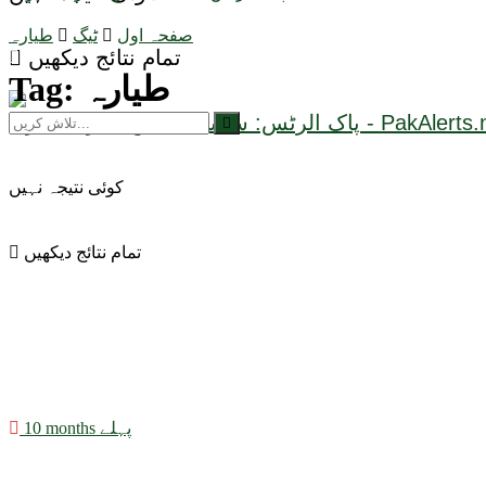
صفحہ اول
ٹیگ
طیارہ
تمام نتائج دیکھیں
طیارہ
Tag:
کوئی نتیجہ نہیں
تمام نتائج دیکھیں
10 months پہلے