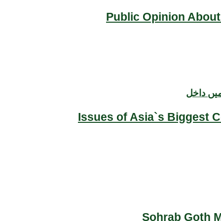
Public Opinion About
میں داخل
Issues of Asia`s Biggest 
Sohrab Goth Ma