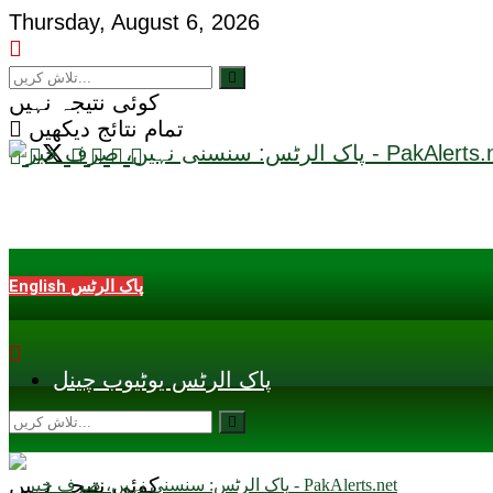
Thursday, August 6, 2026
کوئی نتیجہ نہیں
تمام نتائج دیکھیں
English پاک الرٹس
پاک الرٹس یوٹیوب چینل
کوئی نتیجہ نہیں