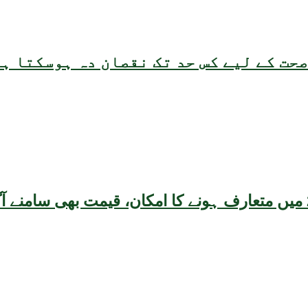
حت کے لیے کس حد تک نقصان دہ ہوسکتا ہ