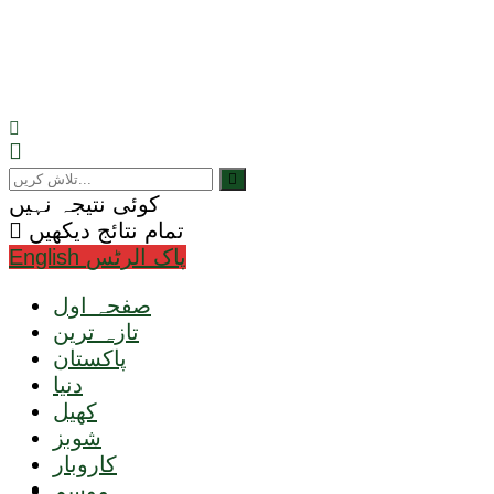
کوئی نتیجہ نہیں
تمام نتائج دیکھیں
English پاک الرٹس
صفحہ اول
تازہ ترین
پاکستان
دنیا
کھیل
شوبز
کاروبار
ٹیکنالوجی
موسم