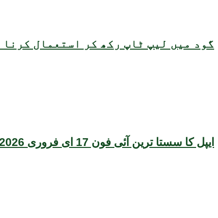
گود میں لیپ ٹاپ رکھ کر استعمال کرنا ص
ایپل کا سستا ترین آئی فون 17 ای فروری 2026 میں متعارف ہونے کا امکان، قیمت بھی سامنے آگئی