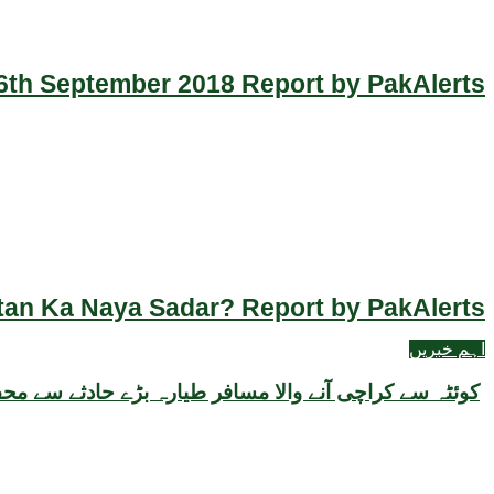
th September 2018 Report by PakAlerts
an Ka Naya Sadar? Report by PakAlerts
اہم خبریں
کوئٹہ سے کراچی آنے والا مسافر طیارہ بڑے حادثے سے م