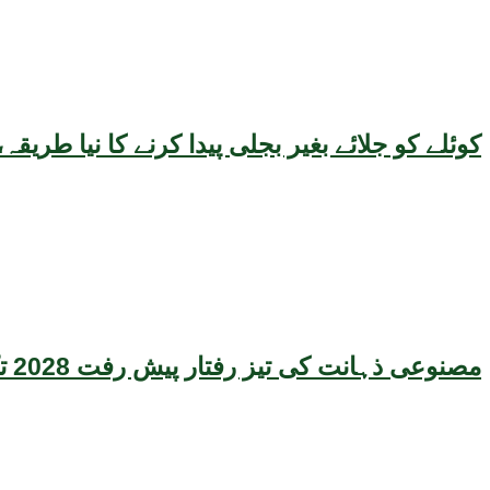
کوئلے کو جلائے بغیر بجلی پیدا کرنے کا نیا طر
مصنوعی ذہانت کی تیز رفتار پیش رفت 2028 تک عالمی معیشت کیلئے سنگین خطرہ بن سکتی ہے، نئی تحقیق کا انتباہ