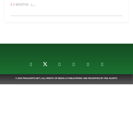
9 MONTHS پہلے
© 2025
PAKALERTS.NET
| ALL RIGHTS OF MEDIA & PUBLICATIONS ARE RESERVED BY
PAK ALERTS