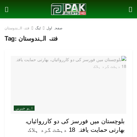
صفحہ اول
ٹیگ
فتنۃ الہندوستان
فتنۃ الہندوستان
Tag:
اہم خبریں
بلوچستان میں فورسز کی دو کارروائیاں،
بھارتی حمایت یافتہ 18 دہشت گرد ہلاک