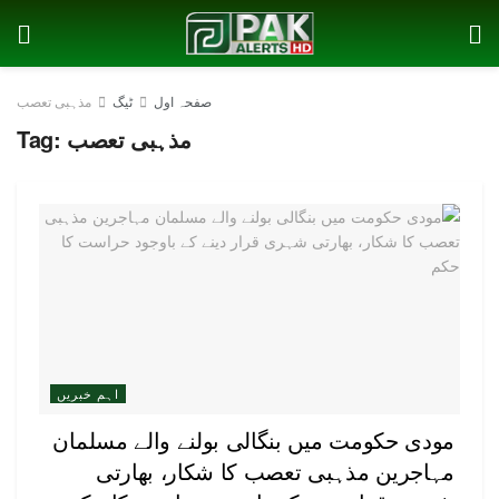
صفحہ اول
ٹیگ
مذہبی تعصب
مذہبی تعصب
Tag:
اہم خبریں
مودی حکومت میں بنگالی بولنے والے مسلمان
مہاجرین مذہبی تعصب کا شکار، بھارتی