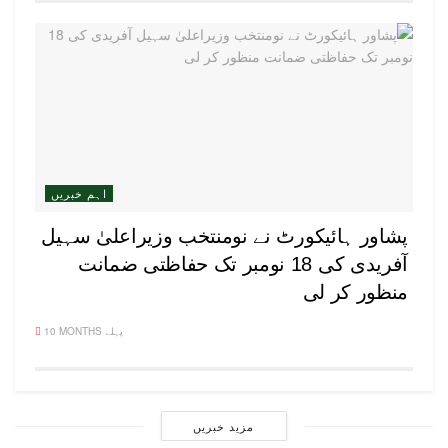
اہم خبریں
پشاور ہائیکورٹ نے نومنتخب وزیراعلیٰ سہیل
آفریدی کی 18 نومبر تک حفاظتی ضمانت
منظور کر لی
10 MONTHS پہلے
مزید خبریں