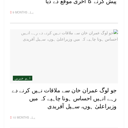
پیش کرنے کا آخری موقع دے دیا
9 MONTHS پہلے
اہم خبریں
جو لوگ عمران خان سے ملاقات نہیں کرنے دے
رہے انہیں احساس ہونا چاہیے کہ میں
وزیراعلیٰ ہوں، سہیل آفریدی
10 MONTHS پہلے