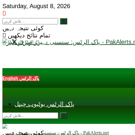
Saturday, August 8, 2026
کوئی نتیجہ نہیں
تمام نتائج دیکھیں
English پاک الرٹس
پاک الرٹس یوٹیوب چینل
کوئی نتیجہ نہیں