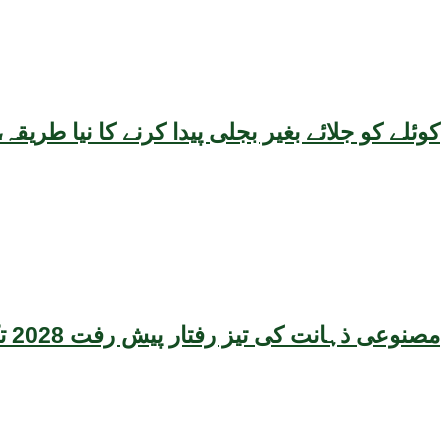
کوئلے کو جلائے بغیر بجلی پیدا کرنے کا نیا طر
مصنوعی ذہانت کی تیز رفتار پیش رفت 2028 تک عالمی معیشت کیلئے سنگین خطرہ بن سکتی ہے، نئی تحقیق کا انتباہ