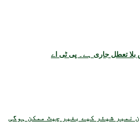
بلا تعطل جاری ہے۔ پی ٹی اے
 نمبر شیئر کیے بغیر چیٹ ممکن ہوگی