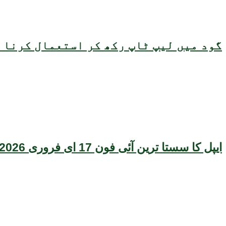
گود میں لیپ ٹاپ رکھ کر استعمال کرنا ص
ایپل کا سستا ترین آئی فون 17 ای فروری 2026 میں متعارف ہونے کا امکان، قیمت بھی سامنے آگئی