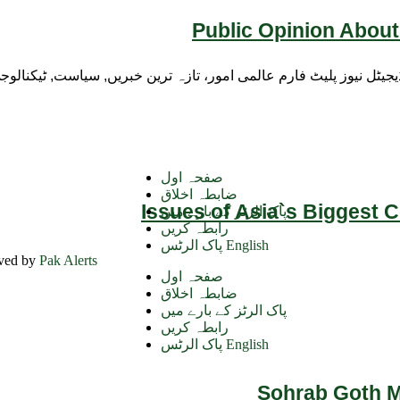
Public Opinion About
ڈیجیٹل نیوز پلیٹ فارم عالمی امور، تازہ ترین خبریں, سیاست, ٹیکنال
صفحہ اول
ضابطہ اخلاق
Issues of Asia`s Biggest 
پاک الرٹز کے بارے میں
رابطہ کریں
پاک الرٹس English
rved by
Pak Alerts
صفحہ اول
ضابطہ اخلاق
پاک الرٹز کے بارے میں
رابطہ کریں
پاک الرٹس English
Sohrab Goth Ma