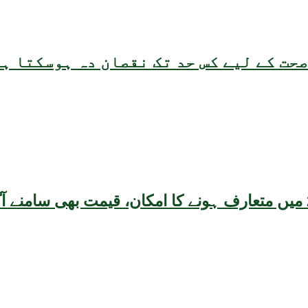
حت کے لیے کس حد تک نقصان دہ ہوسکتا ہ