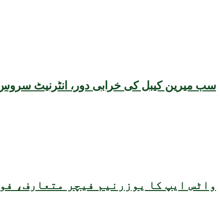
سب میرین کیبل کی خرابی دور، انٹرنیٹ سروس 
واٹس ایپ کا یوزرنیم فیچر متعارف، فون