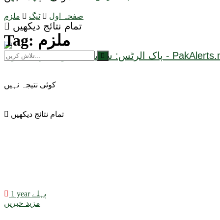
صفحہ اول
ٹیگ
ملزم
تمام نتائج دیکھیں
ملزم
Tag:
کوئی نتیجہ نہیں
تمام نتائج دیکھیں
1 year پہلے
مزید خبریں