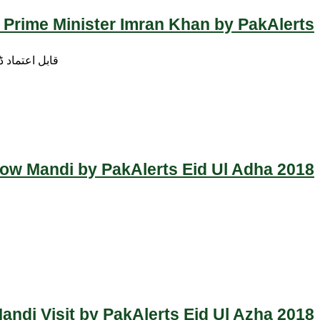
 Prime Minister Imran Khan by PakAlerts
قابل اعتماد 
Cow Mandi by PakAlerts Eid Ul Adha 2018
ndi Visit by PakAlerts Eid Ul Azha 2018