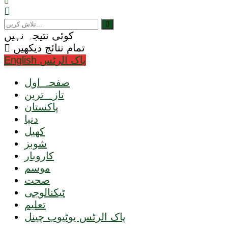
کوئی نتیجہ نہیں
تمام نتائج دیکھیں
English پاک الرٹس
صفحہ اول
تازہ ترین
پاکستان
دنیا
کھیل
شوبز
کاروبار
موسم
صحت
ٹیکنالوجی
تعلیم
پاک الرٹس یوٹیوب چینل