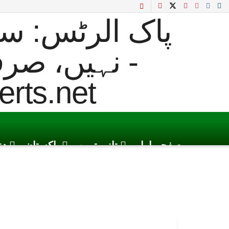
صفحہ اول
تازہ ترین
پاکستان
دن