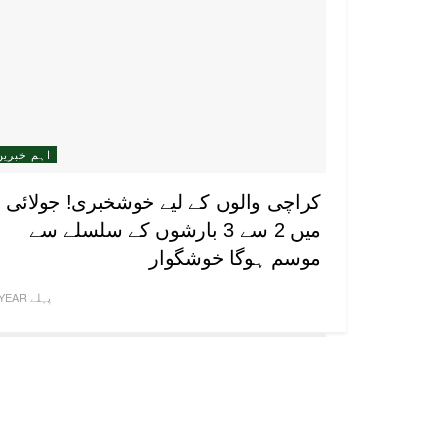
اہم خبریں
کراچی والوں کے لیے خوشخبری! جولائی
میں 2 سے 3 بارشوں کے سلسلے سے
موسم ہوگا خوشگوار
1 YEAR پہلے