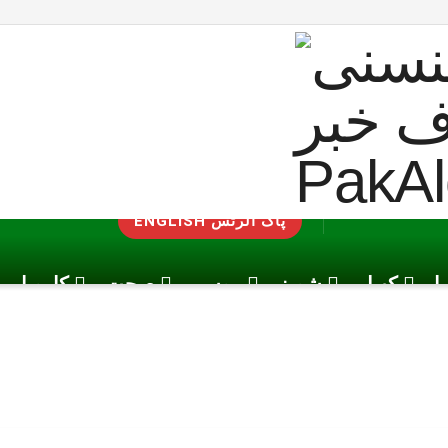
ENGLISH پاک الرٹس
یا
کھیل
شوبز
موسم
صحت
کاروبار