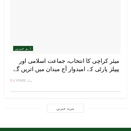
اہم خبریں
میئر کراچی کا انتخاب، جماعت اسلامی اور
پیپلز پارٹی کے امیدوار آج میدان میں اتریں گے
3 YEARS پہلے
مزید خبریں