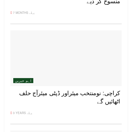
منسوخ کر دیے
7 MONTHS پہلے
اہم خبریں
کراچی: نومنتخب میئراور ڈپٹی میئرآج حلف
اٹھائیں گے
3 YEARS پہلے