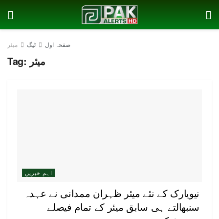
صفحہ اول
ٹیگ
میئر
میئر
Tag:
اہم خبریں
نیویارک کے نئے میئر ظہران ممدانی نے عہدہ
سنبھالتے ہی سابق میئر کے تمام فیصلے