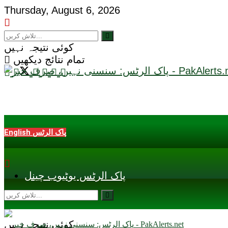
Thursday, August 6, 2026
کوئی نتیجہ نہیں
تمام نتائج دیکھیں
English پاک الرٹس
پاک الرٹس یوٹیوب چینل
کوئی نتیجہ نہیں