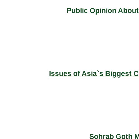
Public Opinion About
Issues of Asia`s Biggest 
Sohrab Goth Ma