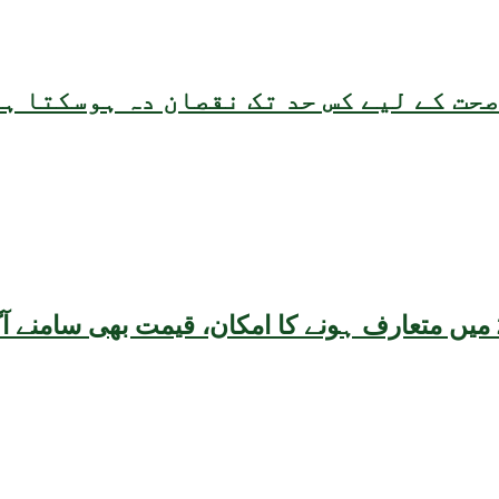
حت کے لیے کس حد تک نقصان دہ ہوسکتا ہ