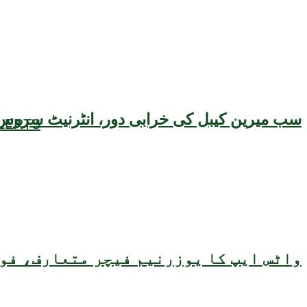
سب میرین کیبل کی خرابی دور، انٹرنیٹ سروس 
LERTS
واٹس ایپ کا یوزرنیم فیچر متعارف، فون