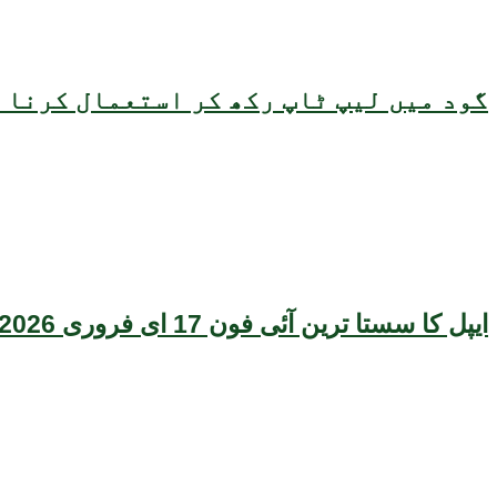
گود میں لیپ ٹاپ رکھ کر استعمال کرنا ص
ایپل کا سستا ترین آئی فون 17 ای فروری 2026 میں متعارف ہونے کا امکان، قیمت بھی سامنے آگئی