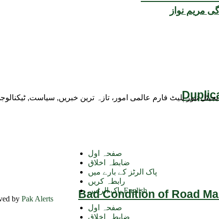
گی مریم نواز
Duplic
ڈیجیٹل نیوز پلیٹ فارم عالمی امور، تازہ ترین خبریں, سیاست, ٹیکنال
صفحہ اول
ضابطہ اخلاق
پاک الرٹز کے بارے میں
رابطہ کریں
پاک الرٹس English
Bad Condition of Road Mai
rved by
Pak Alerts
صفحہ اول
ضابطہ اخلاق