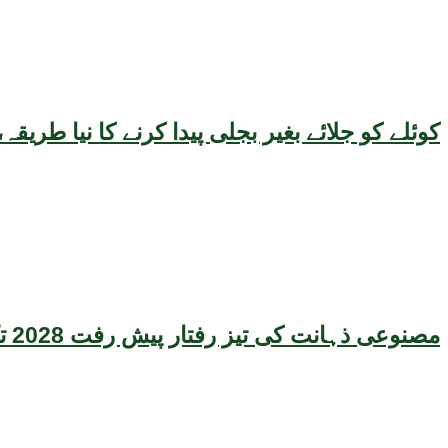
کوئلے کو جلائے بغیر بجلی پیدا کرنے کا نیا طر
مصنوعی ذہانت کی تیز رفتار پیش رفت 2028 تک عالمی معیشت کیلئے سنگین خطرہ بن سکتی ہے، نئی تحقیق کا انتباہ