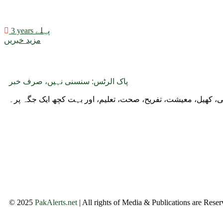
3 years پہلے
مزید خبریں
پاک الرٹس: سنسنی نہیں، صرف خبر
وجی، کھیل، معیشت، تفریح، صحت، تعلیم، اور بہت کچھ ایک جگہ پر۔
© 2025
PakAlerts.net
| All rights of Media & Publications are Rese