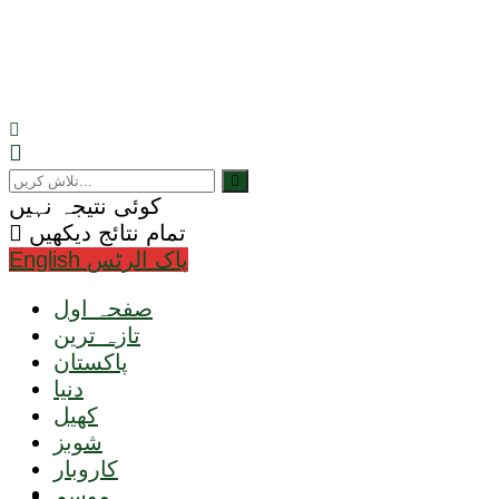
کوئی نتیجہ نہیں
تمام نتائج دیکھیں
English پاک الرٹس
صفحہ اول
تازہ ترین
پاکستان
دنیا
کھیل
شوبز
کاروبار
ٹیکنالوجی
موسم