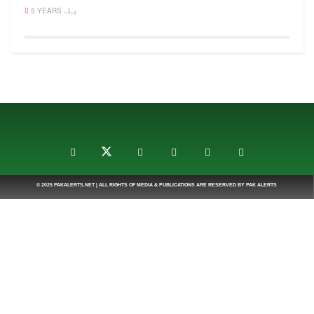
5 YEARS پہلے
© 2025
PAKALERTS.NET
| ALL RIGHTS OF MEDIA & PUBLICATIONS ARE RESERVED BY
PAK ALERTS