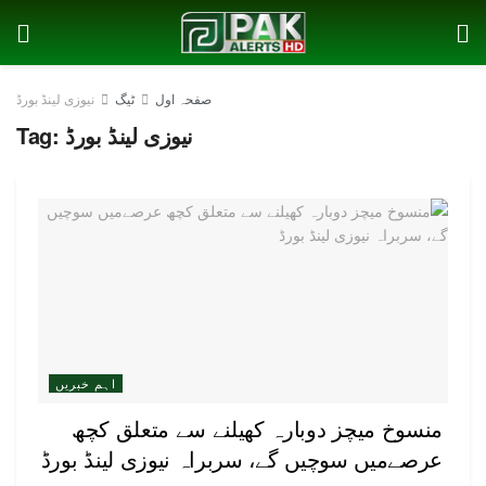
صفحہ اول
ٹیگ
نیوزی لینڈ بورڈ
نیوزی لینڈ بورڈ
Tag:
اہم خبریں
منسوخ میچز دوبارہ کھیلنے سے متعلق کچھ
عرصےمیں سوچیں گے، سربراہ نیوزی لینڈ بورڈ