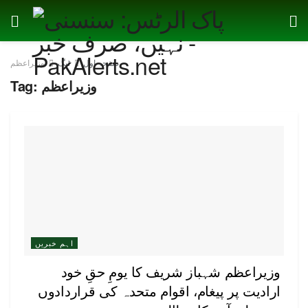
صفحہ اول
ٹیگ
وزیراعظم
وزیراعظم
Tag:
اہم خبریں
وزیراعظم شہباز شریف کا یومِ حقِ خود
ارادیت پر پیغام، اقوام متحدہ کی قراردادوں