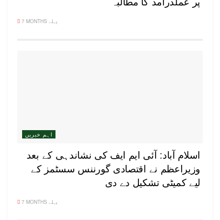
پر عملدرآمد کا مطالبہ
7 MONTHS پہلے
اہم خبریں
اسلام آباد: آئی ایم ایف کی نشاندہی کے بعد
وزیراعظم نے اقتصادی گورننس سسٹمز کے
لیے کمیٹی تشکیل دے دی
7 MONTHS پہلے