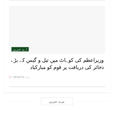
اہم خبریں
وزیراعظم کی کوہاٹ میں تیل و گیس کے بڑے
ذخائر کی دریافت پر قوم کو مبارکباد
7 MONTHS پہلے
مزید خبریں