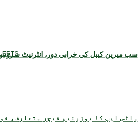
LERTS
سب میرین کیبل کی خرابی دور، انٹرنیٹ سروس 
واٹس ایپ کا یوزرنیم فیچر متعارف، فون