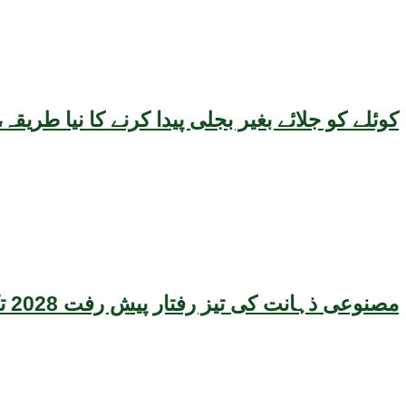
کوئلے کو جلائے بغیر بجلی پیدا کرنے کا نیا طر
مصنوعی ذہانت کی تیز رفتار پیش رفت 2028 تک عالمی معیشت کیلئے سنگین خطرہ بن سکتی ہے، نئی تحقیق کا انتباہ