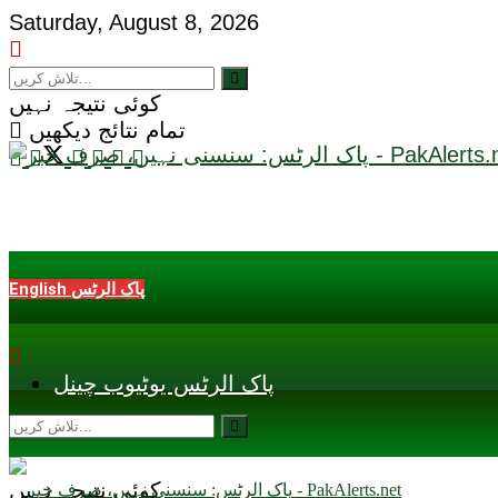
Saturday, August 8, 2026
کوئی نتیجہ نہیں
تمام نتائج دیکھیں
English پاک الرٹس
پاک الرٹس یوٹیوب چینل
کوئی نتیجہ نہیں