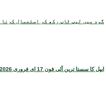
گود میں لیپ ٹاپ رکھ کر استعمال کرنا ص
ایپل کا سستا ترین آئی فون 17 ای فروری 2026 میں متعارف ہونے کا امکان، قیمت بھی سامنے آگئی