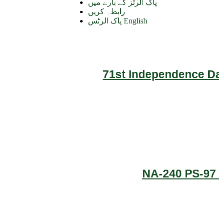
پاک الرٹز کے بارے میں
رابطہ کریں
پاک الرٹس English
71st Independence Da
NA-240 PS-97 