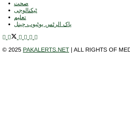
صحت
ٹیکنالوجی
تعلیم
پاک الرٹس یوٹیوب چینل
© 2025
PAKALERTS.NET
| ALL RIGHTS OF ME