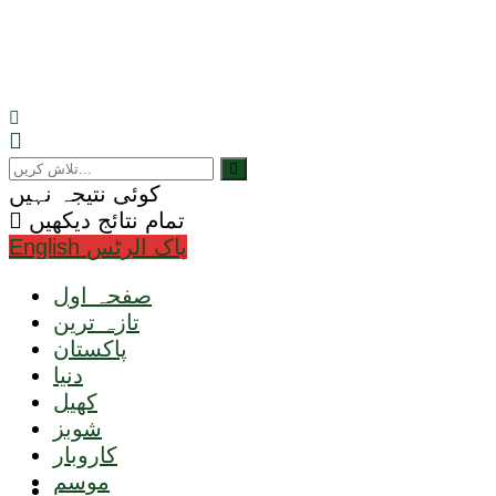
کوئی نتیجہ نہیں
تمام نتائج دیکھیں
English پاک الرٹس
صفحہ اول
تازہ ترین
پاکستان
دنیا
کھیل
شوبز
کاروبار
موسم
ٹیکنالوجی