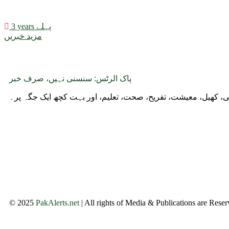
3 years پہلے
مزید خبریں
پاک الرٹس: سنسنی نہیں، صرف خبر
وجی، کھیل، معیشت، تفریح، صحت، تعلیم، اور بہت کچھ ایک جگہ پر۔
© 2025
PakAlerts.net
| All rights of Media & Publications are Rese