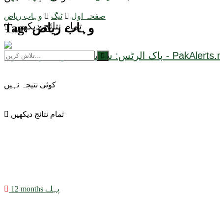
صفحہ اول
ٹیگ
وہاب ریاض
تمام نتائج دیکھیں
وہاب ریاض
Tag:
کوئی نتیجہ نہیں
تمام نتائج دیکھیں
12 months پہلے