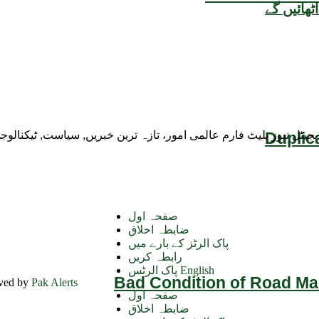
ھائیں گے
Duplic
ڈیجیٹل نیوز پلیٹ فارم عالمی امور، تازہ ترین خبریں, سیاست, ٹیکنال
صفحہ اول
ضابطہ اخلاق
پاک الرٹز کے بارے میں
رابطہ کریں
پاک الرٹس English
Bad Condition of Road Mai
rved by
Pak Alerts
صفحہ اول
ضابطہ اخلاق