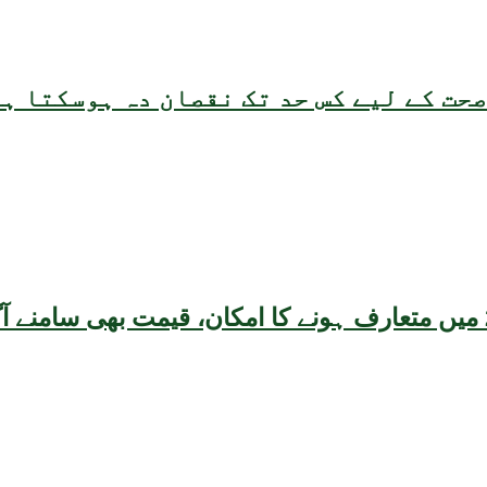
حت کے لیے کس حد تک نقصان دہ ہوسکتا ہ