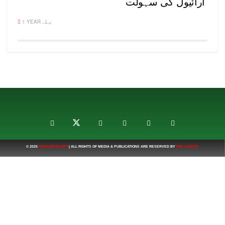
ارائیول کی سہولت
1 YEAR پہلے
© 2025
PAKALERTS.NET
| ALL RIGHTS OF MEDIA & PUBLICATIONS ARE RESERVED BY
PAK ALERTS