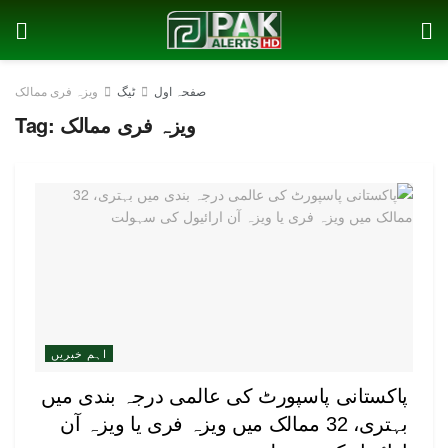
صفحہ اول
ٹیگ
ویزہ فری ممالک
ویزہ فری ممالک
Tag:
اہم خبریں
پاکستانی پاسپورٹ کی عالمی درجہ بندی میں
بہتری، 32 ممالک میں ویزہ فری یا ویزہ آن