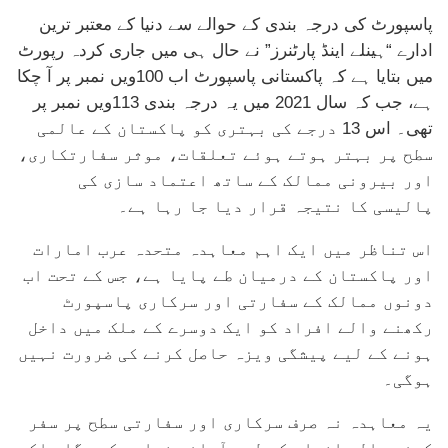
پاسپورٹ کی درجہ بندی کے حوالے سے دنیا کے معتبر ترین
ادارے “ہینلے اینڈ پارٹنرز” نے حال ہی میں جاری کردہ رپورٹ
میں بتایا ہے کہ پاکستانی پاسپورٹ اب 100ویں نمبر پر آ چکا
ہے، جب کہ سال 2021 میں یہ درجہ بندی 113ویں نمبر پر
تھی۔ اس 13 درجے کی بہتری کو پاکستان کے عالمی
سطح پر بہتر ہوتے ہوئے تعلقات، موثر سفارتکاری،
اور بیرونی ممالک کے ساتھ اعتماد سازی کی
پالیسی کا نتیجہ قرار دیا جا رہا ہے۔
اس تناظر میں ایک اہم معاہدہ متحدہ عرب امارات
اور پاکستان کے درمیان طے پایا ہے، جس کے تحت اب
دونوں ممالک کے سفارتی اور سرکاری پاسپورٹ
رکھنے والے افراد کو ایک دوسرے کے ملک میں داخل
ہونے کے لیے پیشگی ویزہ حاصل کرنے کی ضرورت نہیں
ہوگی۔
یہ معاہدہ نہ صرف سرکاری اور سفارتی سطح پر سفر