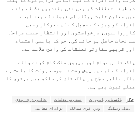
کرنے والے افراد کے لیے آسانی فراہم کرے گا بلکہ
دو طرفہ تعلقات کو بھی نئی بلندیوں تک لے جانے
میں معاون ثابت ہوگا۔ اس فیصلے کے بعد ایسے
افراد کو ویزے کے حصول کے لیے درکار رسمی
کارروائیوں، درخواستوں اور انتظار جیسے مراحل
سے نجات حاصل ہو جائے گی، جو کہ باہمی اعتماد
اور قریبی سفارتی تعلقات کی واضح علامت ہے۔
پاکستانی عوام اور بیرون ملک کام کرنے والے
افراد کے لیے یہ پیش رفت نہ صرف سہولت کا باعث ہے
بلکہ عالمی سطح پر پاکستان کی ساکھ میں بہتری کا
عملی ثبوت بھی ہے۔
پاکستانی پاسپورٹ
سفارتی تعلقات
عالمی درجہ بندی
ٹیگز:
ہینلے رینکنگ
ویزہ فری ممالک
یو اے ای معاہدہ