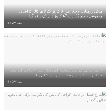
ملکی زرمبادلہ ذخائر میں 3 کروڑ 25 لاکھ ڈالر کا اضافہ،
مجموعی حجم 22 ارب 47 کروڑ ڈالر تک پہنچ گیا
1 DAY پہلے
آبنائے ہرمز سے متعلق کشیدگی میں اضافے کے بعد
عالمی منڈی میں خام تیل مہنگا ہوگیا
1 DAY پہلے