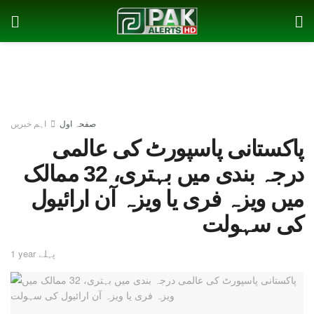
صفحہ اول
اہم خبریں
پاکستانی پاسپورٹ کی عالمی
درجہ بندی میں بہتری، 32 ممالک
میں ویزہ فری یا ویزہ آن ارائیول
کی سہولت
1 year پہلے