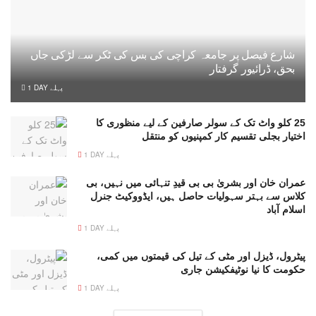
شارع فیصل پر جامعہ کراچی کی بس کی ٹکر سے لڑکی جاں
بحق، ڈرائیور گرفتار
1 DAY پہلے
25 کلو واٹ تک کے سولر صارفین کے لیے منظوری کا
اختیار بجلی تقسیم کار کمپنیوں کو منتقل
1 DAY پہلے
عمران خان اور بشریٰ بی بی قیدِ تنہائی میں نہیں، بی
کلاس سے بہتر سہولیات حاصل ہیں، ایڈووکیٹ جنرل
اسلام آباد
1 DAY پہلے
پیٹرول، ڈیزل اور مٹی کے تیل کی قیمتوں میں کمی،
حکومت کا نیا نوٹیفکیشن جاری
1 DAY پہلے