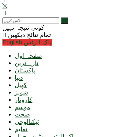
کوئی نتیجہ نہیں
تمام نتائج دیکھیں
English پاک الرٹس
صفحہ اول
تازہ ترین
پاکستان
دنیا
کھیل
شوبز
کاروبار
موسم
صحت
ٹیکنالوجی
تعلیم
پاک الرٹس یوٹیوب چینل