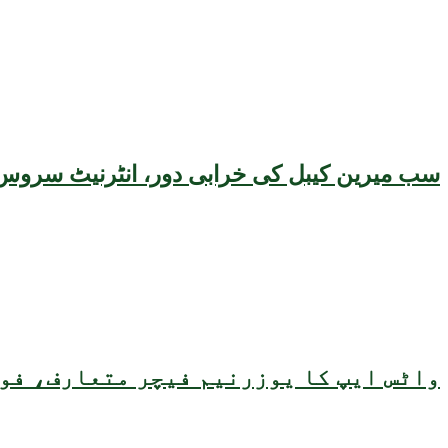
سب میرین کیبل کی خرابی دور، انٹرنیٹ سروس 
واٹس ایپ کا یوزرنیم فیچر متعارف، فون