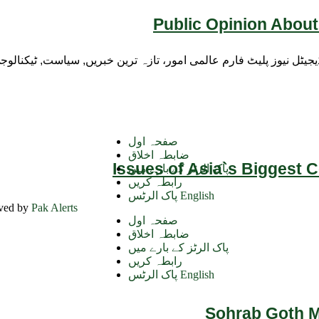
Public Opinion About
ڈیجیٹل نیوز پلیٹ فارم عالمی امور، تازہ ترین خبریں, سیاست, ٹیکنال
صفحہ اول
ضابطہ اخلاق
Issues of Asia`s Biggest 
پاک الرٹز کے بارے میں
رابطہ کریں
پاک الرٹس English
rved by
Pak Alerts
صفحہ اول
ضابطہ اخلاق
پاک الرٹز کے بارے میں
رابطہ کریں
پاک الرٹس English
Sohrab Goth Ma