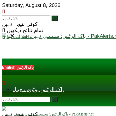
Saturday, August 8, 2026
کوئی نتیجہ نہیں
تمام نتائج دیکھیں
English پاک الرٹس
پاک الرٹس یوٹیوب چینل
کوئی نتیجہ نہیں