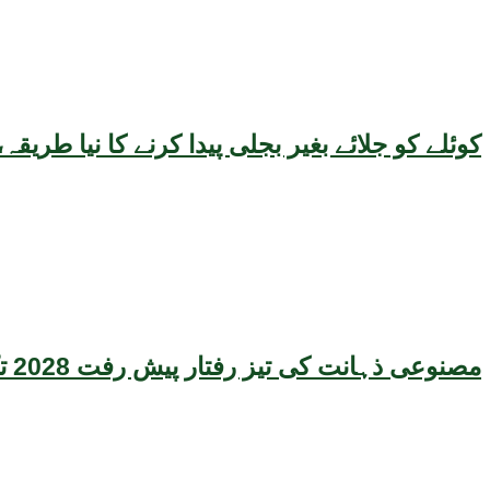
کوئلے کو جلائے بغیر بجلی پیدا کرنے کا نیا طر
مصنوعی ذہانت کی تیز رفتار پیش رفت 2028 تک عالمی معیشت کیلئے سنگین خطرہ بن سکتی ہے، نئی تحقیق کا انتباہ