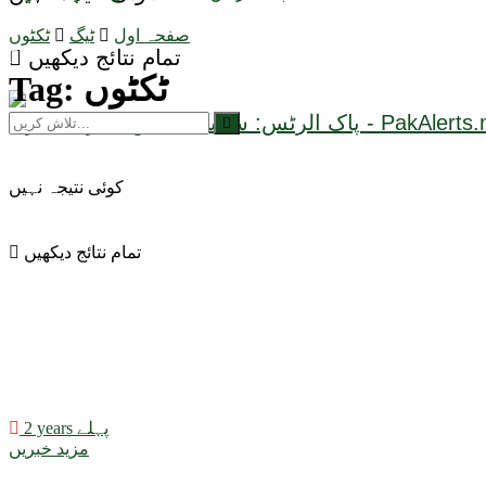
صفحہ اول
ٹیگ
ٹکٹوں
تمام نتائج دیکھیں
ٹکٹوں
Tag:
کوئی نتیجہ نہیں
تمام نتائج دیکھیں
2 years پہلے
مزید خبریں