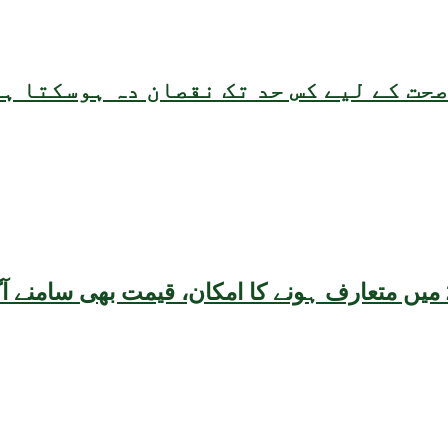
حت کے لیے کس حد تک نقصان دہ ہوسکتا ہ