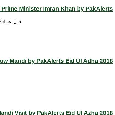
 Prime Minister Imran Khan by PakAlerts
قابل اعتماد 
Cow Mandi by PakAlerts Eid Ul Adha 2018
ndi Visit by PakAlerts Eid Ul Azha 2018