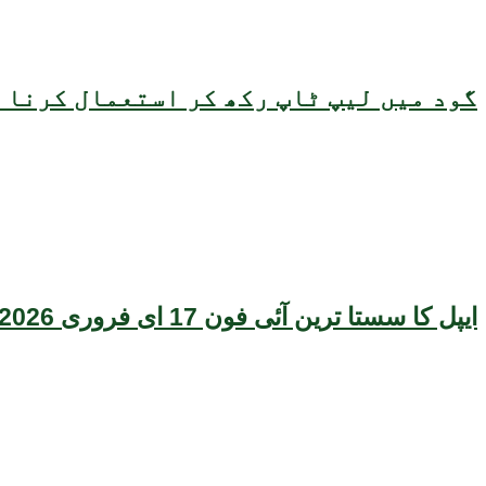
گود میں لیپ ٹاپ رکھ کر استعمال کرنا ص
ایپل کا سستا ترین آئی فون 17 ای فروری 2026 میں متعارف ہونے کا امکان، قیمت بھی سامنے آگئی