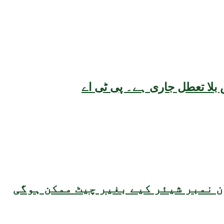
بلا تعطل جاری ہے۔ پی ٹی اے
 نمبر شیئر کیے بغیر چیٹ ممکن ہوگی