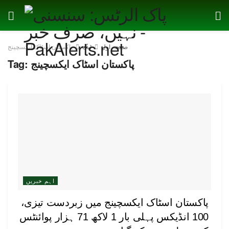
صفحہ اول
ٹیگ
پاکستان اسٹاک ایکسچینج
پاکستان اسٹاک ایکسچینج
Tag:
اہم خبریں
پاکستان اسٹاک ایکسچینج میں زبردست تیزی،
100 انڈیکس پہلی بار 1 لاکھ 71 ہزار پوائنٹس