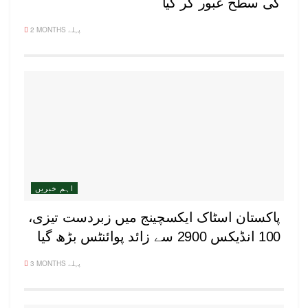
کی سطح عبور کر گیا
2 MONTHS پہلے
اہم خبریں
پاکستان اسٹاک ایکسچینج میں زبردست تیزی،
100 انڈیکس 2900 سے زائد پوائنٹس بڑھ گیا
3 MONTHS پہلے