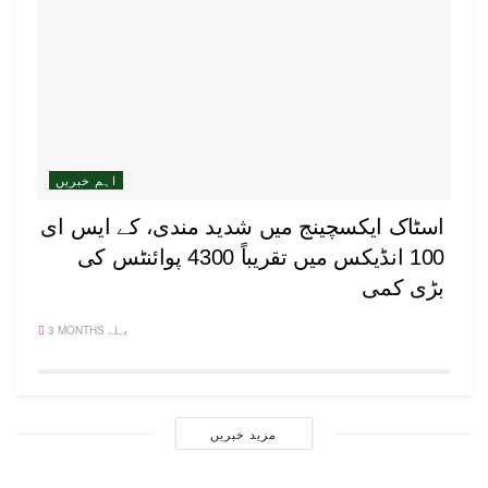
اہم خبریں
اسٹاک ایکسچینج میں شدید مندی، کے ایس ای
100 انڈیکس میں تقریباً 4300 پوائنٹس کی
بڑی کمی
3 MONTHS پہلے
مزید خبریں