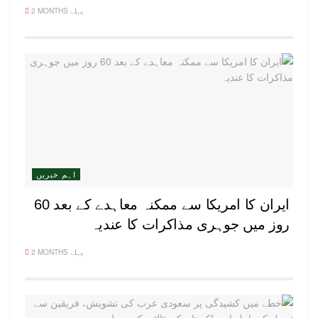
2 MONTHS پہلے
اہم خبریں
ایران کا امریکا سے ممکنہ معاہدے کے بعد 60
روز میں جوہری مذاکرات کا عندیہ
2 MONTHS پہلے