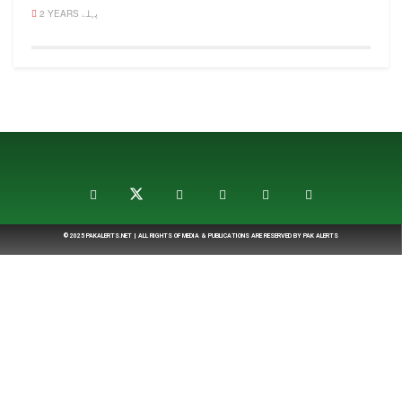
2 YEARS پہلے
© 2025
PAKALERTS.NET
| ALL RIGHTS OF MEDIA & PUBLICATIONS ARE RESERVED BY
PAK ALERTS