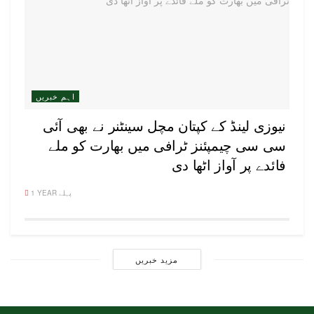
اہم خبریں
نیوزی لینڈ کے کپتان مچل سینٹنر نے بھی آئی
سی سی چیمپئنز ٹرافی میں بھارت کو ملے
فائدے پر آواز اٹھا دی
1 YEAR پہلے
مزید خبریں