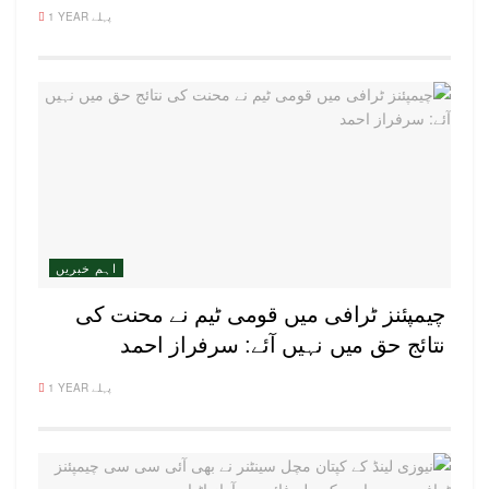
1 YEAR پہلے
اہم خبریں
چیمپئنز ٹرافی میں قومی ٹیم نے محنت کی
نتائج حق میں نہیں آئے: سرفراز احمد
1 YEAR پہلے