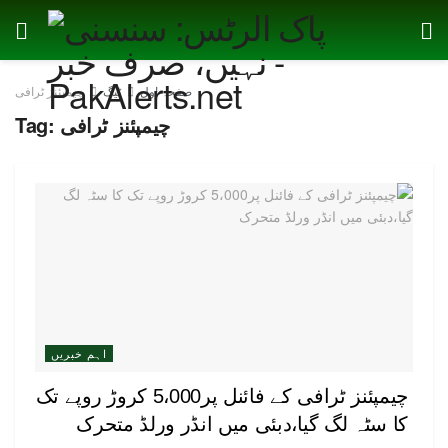
صفحہ اول
ٹیگ
چیمپئنز ٹرافی
چیمپئنز ٹرافی
Tag:
اہم خبریں
چیمپئنز ٹرافی کے فائنل پر5،000 کروڑ روپے تک
کا سٹہ لگ گیا،دبئی میں انڈر ورلڈ متحرک