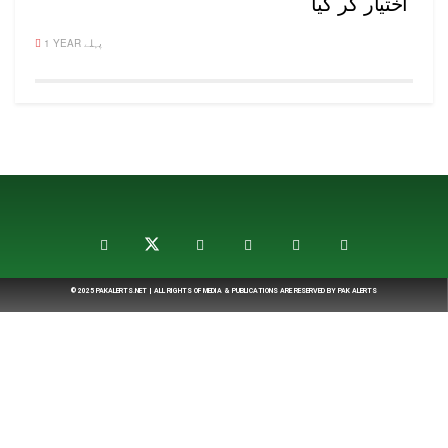
اختیار کر گیا
1 YEAR پہلے
© 2025
PAKALERTS.NET
| ALL RIGHTS OF MEDIA & PUBLICATIONS ARE RESERVED BY
PAK ALERTS