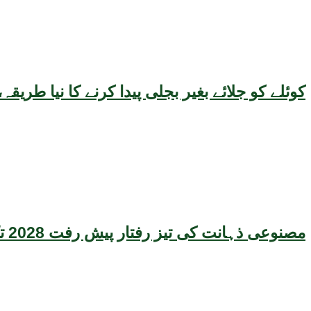
کوئلے کو جلائے بغیر بجلی پیدا کرنے کا نیا طر
مصنوعی ذہانت کی تیز رفتار پیش رفت 2028 تک عالمی معیشت کیلئے سنگین خطرہ بن سکتی ہے، نئی تحقیق کا انتباہ