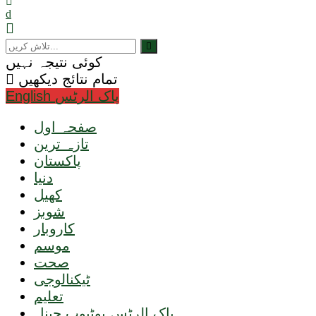
کوئی نتیجہ نہیں
تمام نتائج دیکھیں
English پاک الرٹس
صفحہ اول
تازہ ترین
پاکستان
دنیا
کھیل
شوبز
کاروبار
موسم
صحت
ٹیکنالوجی
تعلیم
پاک الرٹس یوٹیوب چینل