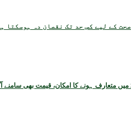
حت کے لیے کس حد تک نقصان دہ ہوسکتا ہ