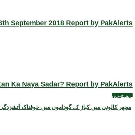
th September 2018 Report by PakAlerts
an Ka Naya Sadar? Report by PakAlerts
اہم خبریں
مچھر کالونی میں کباڑ کے گوداموں میں خوفناک آتشزدگی،15 گودام مکمل طور پر جل گئ