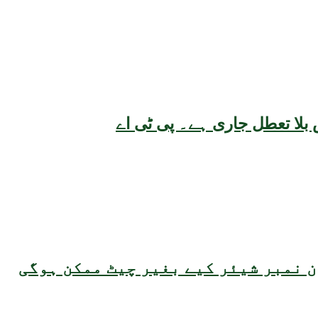
بلا تعطل جاری ہے۔ پی ٹی اے
 نمبر شیئر کیے بغیر چیٹ ممکن ہوگی