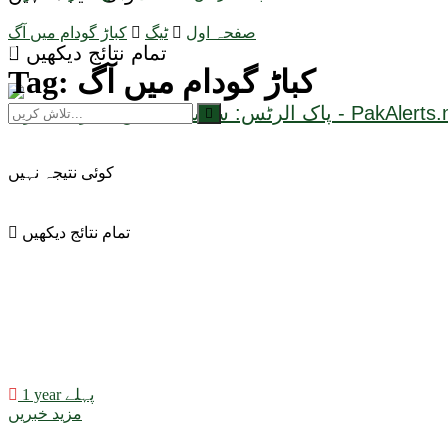
صفحہ اول
ٹیگ
کباڑ گودام میں آگ
تمام نتائج دیکھیں
کباڑ گودام میں آگ
Tag:
کوئی نتیجہ نہیں
تمام نتائج دیکھیں
1 year پہلے
مزید خبریں