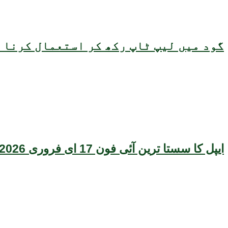
گود میں لیپ ٹاپ رکھ کر استعمال کرنا ص
ایپل کا سستا ترین آئی فون 17 ای فروری 2026 میں متعارف ہونے کا امکان، قیمت بھی سامنے آگئی