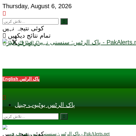
Thursday, August 6, 2026
کوئی نتیجہ نہیں
تمام نتائج دیکھیں
English پاک الرٹس
پاک الرٹس یوٹیوب چینل
کوئی نتیجہ نہیں