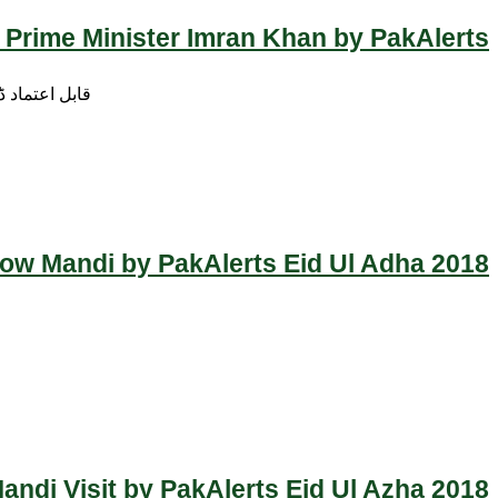
 Prime Minister Imran Khan by PakAlerts
قابل اعتماد 
Cow Mandi by PakAlerts Eid Ul Adha 2018
ndi Visit by PakAlerts Eid Ul Azha 2018