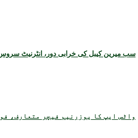
سب میرین کیبل کی خرابی دور، انٹرنیٹ سروس 
واٹس ایپ کا یوزرنیم فیچر متعارف، فون