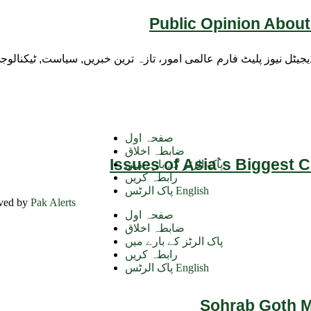
Public Opinion About
ڈیجیٹل نیوز پلیٹ فارم عالمی امور، تازہ ترین خبریں, سیاست, ٹیکنال
صفحہ اول
ضابطہ اخلاق
Issues of Asia`s Biggest 
پاک الرٹز کے بارے میں
رابطہ کریں
پاک الرٹس English
rved by
Pak Alerts
صفحہ اول
ضابطہ اخلاق
پاک الرٹز کے بارے میں
رابطہ کریں
پاک الرٹس English
Sohrab Goth Ma