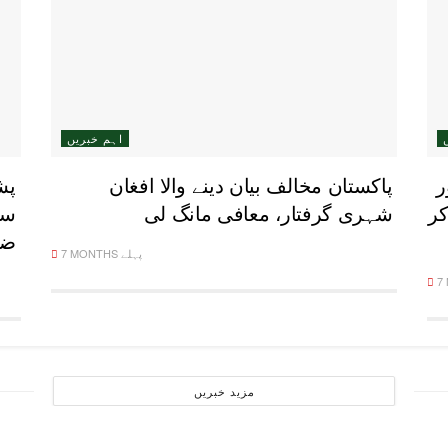
اہم خبریں
ر
پاکستان مخالف بیان دینے والا افغان
پش
کر
شہری گرفتار، معافی مانگ لی
ضم
7 MONTHS پہلے
مزید خبریں