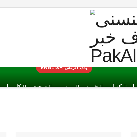
ENGLISH پاک الرٹس
یا
کھیل
شوبز
موسم
صحت
کاروبار