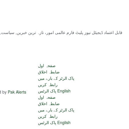
قابل اعتماد ڈیجیٹل نیوز پلیٹ فارم عالمی امور، تازہ ترین خبریں, سیاس
صفحہ اول
ضابطہ اخلاق
پاک الرٹز کے بارے میں
رابطہ کریں
پاک الرٹس English
ed by
Pak Alerts
صفحہ اول
ضابطہ اخلاق
پاک الرٹز کے بارے میں
رابطہ کریں
پاک الرٹس English