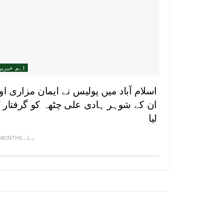
اہم خبریں
اسلام آباد میں پولیس نے ایمان مزاری او
ان کے شوہر ہادی علی چٹھہ کو گرفتار 
لیا
7 MONTHS پہلے