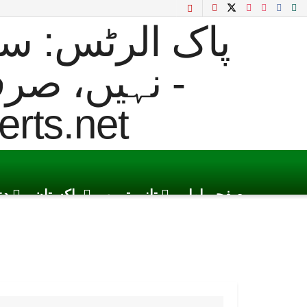
صفحہ اول
تازہ ترین
پاکستان
دن