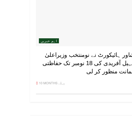
اہم خبریں
اور ہائیکورٹ نے نومنتخب وزیراعلیٰ
سہیل آفریدی کی 18 نومبر تک حفاظتی
انت منظور کر لی
10 MONTHS پہلے