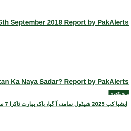
th September 2018 Report by PakAlerts
an Ka Naya Sadar? Report by PakAlerts
اہم خبریں
ایشیا کپ 2025 شیڈول سامنے آ گیا، پاک بھارت ٹاکرا 7 ستمبر کو دبئی میں متوقع