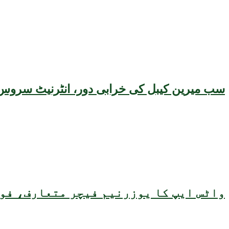
سب میرین کیبل کی خرابی دور، انٹرنیٹ سروس 
واٹس ایپ کا یوزرنیم فیچر متعارف، فون