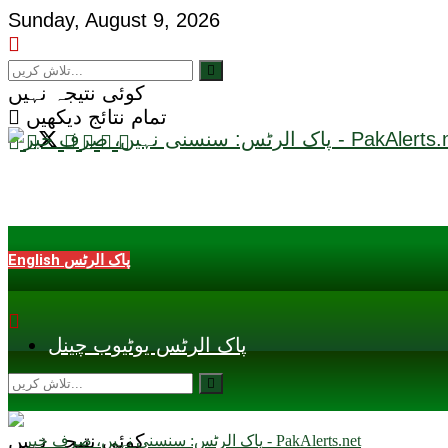
Sunday, August 9, 2026
کوئی نتیجہ نہیں
تمام نتائج دیکھیں
English پاک الرٹس
پاک الرٹس یوٹیوب چینل
کوئی نتیجہ نہیں