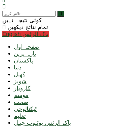
کوئی نتیجہ نہیں
تمام نتائج دیکھیں
English پاک الرٹس
صفحہ اول
تازہ ترین
پاکستان
دنیا
کھیل
شوبز
کاروبار
موسم
صحت
ٹیکنالوجی
تعلیم
پاک الرٹس یوٹیوب چینل