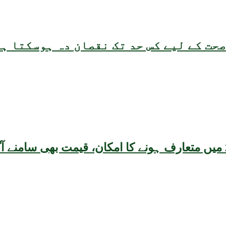
حت کے لیے کس حد تک نقصان دہ ہوسکتا ہ