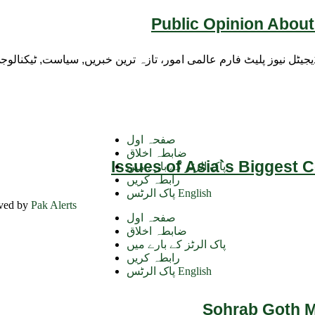
Public Opinion About
ڈیجیٹل نیوز پلیٹ فارم عالمی امور، تازہ ترین خبریں, سیاست, ٹیکنال
صفحہ اول
ضابطہ اخلاق
Issues of Asia`s Biggest 
پاک الرٹز کے بارے میں
رابطہ کریں
پاک الرٹس English
rved by
Pak Alerts
صفحہ اول
ضابطہ اخلاق
پاک الرٹز کے بارے میں
رابطہ کریں
پاک الرٹس English
Sohrab Goth Ma