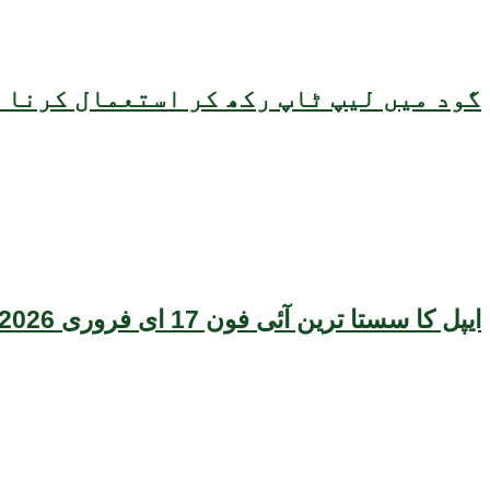
گود میں لیپ ٹاپ رکھ کر استعمال کرنا ص
ایپل کا سستا ترین آئی فون 17 ای فروری 2026 میں متعارف ہونے کا امکان، قیمت بھی سامنے آگئی