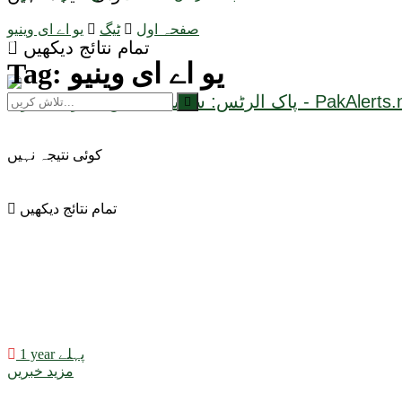
صفحہ اول
ٹیگ
یو اے ای وینیو
تمام نتائج دیکھیں
یو اے ای وینیو
Tag:
کوئی نتیجہ نہیں
تمام نتائج دیکھیں
1 year پہلے
مزید خبریں