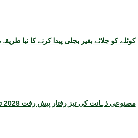
کوئلے کو جلائے بغیر بجلی پیدا کرنے کا نیا طر
مصنوعی ذہانت کی تیز رفتار پیش رفت 2028 تک عالمی معیشت کیلئے سنگین خطرہ بن سکتی ہے، نئی تحقیق کا انتباہ