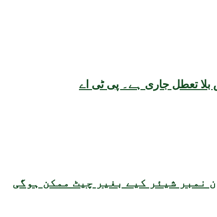
بلا تعطل جاری ہے۔ پی ٹی اے
 نمبر شیئر کیے بغیر چیٹ ممکن ہوگی