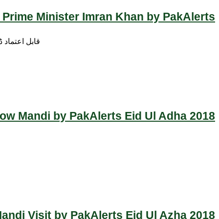
 Prime Minister Imran Khan by PakAlerts
قابل اعتماد 
Cow Mandi by PakAlerts Eid Ul Adha 2018
ndi Visit by PakAlerts Eid Ul Azha 2018