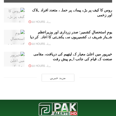
روس کا کیف پر بڑے پیمانے پر حملہ، متعدد افراد ہلاک
اور زخمی
22 HOURS پہلے
یومِ استحصالِ کشمیر: صدر زرداری اور وزیراعظم
شہباز شریف نے کشمیریوں سے یکجہتی کا اعادہ کر دیا
22 HOURS پہلے
خیرپور میں اعلیٰ معیار کے لیتھیم کی دریافت، مقامی
صنعت کے قیام کی جانب اہم پیش رفت
22 HOURS پہلے
مزید خبریں