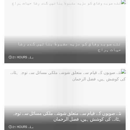
نئے صوبے وفاق کو مزید مضبوط بنائیں گے، رضا
حیات ہراج
21 HOURS پہلے
نئے صوبوں کے قیام سے متعلق شوشے ملکی مسائل سے توجہ
ہٹانے کی کوشش ہیں، فضل الرحمان
21 HOURS پہلے