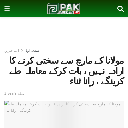
صفحہ اول
اہم خبریں
مولانا کے مارچ سے سختی کرنے کا
ارادہ نہیں ، بات کرکے معاملہ طے
کرینگے ، رانا ثناء
2 years پہلے