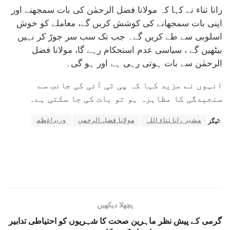
رانا ثناء نے کہا کہ مولانا فضل الرحمٰن کی بات سمجھنے اور
اپنی بات سمجھانے کی کوشش کریں گے، معاملے کو خوش
اسلوبی سے طے کریں گے۔ جب تک سب سر جوڑ کر نہیں
بیٹھیں گے ، سیاسی عدم استحکام رہے گا، مولانا فضل
الرحمٰن سے بات ہوتی رہی ہے اور ہو گی۔
انہوں نے مزید کہا کہ پی ٹی آئی کی جانب سے
سنجیدگی کا مظاہرہ ہو تو بات کی جا سکتی ہے۔
مشیر رانا ثناء اللہ
مولانا فضل الرحمن
وزیراعظم
ٹیگز:
پچھلا دیکھیں
گرمی کے پیش نظر ماہرین صحت کا شہریوں کو احتیاطی تدابیر