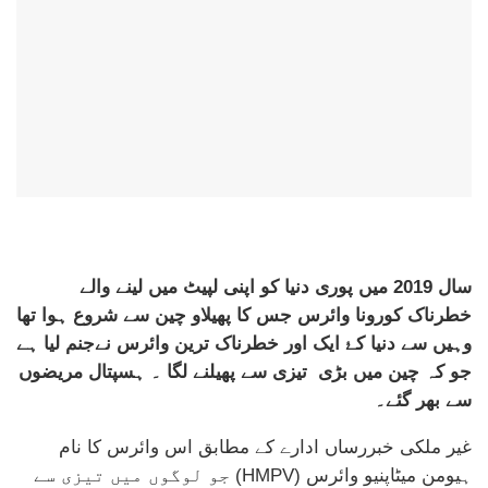
سال 2019 میں پوری دنیا کو اپنی لپیٹ میں لینے والے
خطرناک کورونا وائرس جس کا پھیلاو چین سے شروع ہوا تھا
وہیں سے دنیا کۓ ایک اور خطرناک ترین وائرس نےجنم لیا ہے
جو کہ چین میں بڑی تیزی سے پھیلنے لگا ۔
ہسپتال مریضوں
سے بھر گئے۔
غیر ملکی خبررساں ادارے کے مطابق اس وائرس کا نام
ہیومن میٹاپنیو وائرس (HMPV) جو لوگوں میں تیزی سے