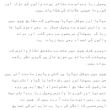
پھیل رہا ہے،اس سے متاثر ہونے والوں کو نزلہ اور
کورونا جیسی علامات کی شکایات ہیں.
میڈیا اور سوشل میڈیا پوسٹوں کے مطابق چین میں
یہ وائرس تیزی سے پھیل جبکہ یہ بھی دعویٰ کیا جا
رہا کہ ہسپتال مریضوں سے بھر گئے اور مرنے
والوں کی تعداد بھی بہت زیادہ ہے۔
دوسری طرف چین میں صحت سے متعلق حکام وائرس کے
پھیلنے کے ساتھ ہی صورتِ حال پر گہری نظر رکھے
ہوئے ہیں۔
چین میں سوشل میڈیا پر کئی ویڈیوز سامنے آئی ہیں
جن میں ہسپتالوں میں رش دکھایا گیا، انٹرنیٹ
صارفین کے مطابق انفلوئنزا، ایچ ایم پی وی،
نمونیا اور کورونا وائرس پھیل رہا ہے،انٹرنیٹ
پر یہ بھی دعوے سامنے آ رہے ہیں کہ چین نے
ایمرجنسی کا اعلان کر دیا ہے تاہم اس کی تصدیق