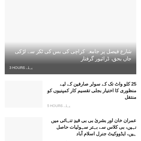
شارع فیصل پر جامعہ کراچی کی بس کی ٹکر سے لڑکی
جاں بحق، ڈرائیور گرفتار
3 HOURS پہلے
25 کلو واٹ تک کے سولر صارفین کے لیے
منظوری کا اختیار بجلی تقسیم کار کمپنیوں کو
منتقل
5 HOURS پہلے
عمران خان اور بشریٰ بی بی قیدِ تنہائی میں
نہیں، بی کلاس سے بہتر سہولیات حاصل
ہیں، ایڈووکیٹ جنرل اسلام آباد