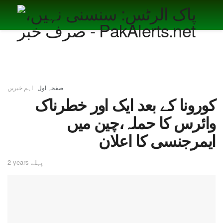
صفحہ اول
اہم خبریں
کورونا کے بعد ایک اور خطرناک
وائرس کا حملہ،چین میں
ایمرجنسی کا اعلان
2 years پہلے