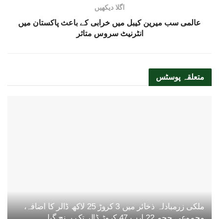
اگلا دیکھیں
عالمی سب میرین کیبل میں خرابی کے باعث پاکستان میں
انٹرنیٹ سروس متاثر
متعلقہ
پوسٹس
ملکی زرمبادلہ ذخائر میں 3 کروڑ 25 لاکھ ڈالر کا اضافہ،
مجموعی حجم 22 ارب 47 کروڑ ڈالر تک پہنچ گیا