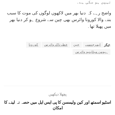
نہیں ہو سکی ہے۔
واضح رہے کہ دنیا بھر میں لاکھوں لوگوں کی موت کا سبب
بننے والا کورونا وائرس بھی چین سے شروع ہو کر دنیا بھر
میں پھیلا تھا۔
ایمرجنسی
چین
خطرناک وائرس
کورونا
ٹیگز:
ہیومن میٹاپنیو وائرس
پچھلا دیکھیں
اسٹیو اسمتھ اور کین ولیمسن کا پی ایس ایل میں حصہ نہ لینے کا
امکان