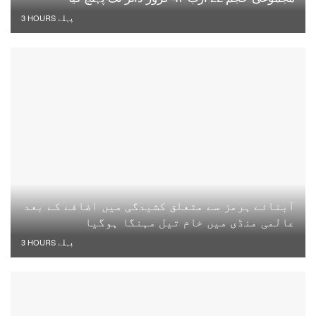
3 HOURS پہلے
آبنائے ہرمز سے متعلق کشیدگی میں اضافے کے بعد
عالمی منڈی میں خام تیل مہنگا ہوگیا
3 HOURS پہلے