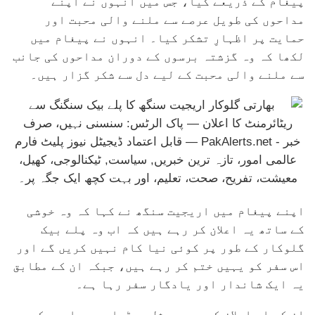
پیغام کے ذریعے کیا، جس میں انہوں نے اپنے
مداحوں کی طویل عرصے سے ملنے والی محبت اور
حمایت پر اظہارِ تشکر کیا۔ انہوں نے پیغام میں
لکھا کہ وہ گزشتہ برسوں کے دوران مداحوں کی جانب
سے ملنے والی محبت کے لیے دل سے شکر گزار ہیں۔
اپنے پیغام میں اریجیت سنگھ نے کہا کہ وہ خوشی
کے ساتھ یہ اعلان کر رہے ہیں کہ اب وہ پلے بیک
گلوکار کے طور پر کوئی نیا کام نہیں کریں گے اور
اس سفر کو یہیں ختم کر رہے ہیں، جبکہ ان کے مطابق
یہ ایک شاندار اور یادگار سفر رہا ہے۔
ان کے اس اعلان کے بعد سوشل میڈیا پر مداحوں کی