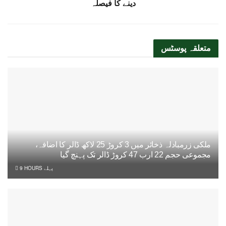
دینے کا فیصلہ
متعلقہ
پوسٹس
ملکی زرمبادلہ ذخائر میں 3 کروڑ 25 لاکھ ڈالر کا اضافہ،
مجموعی حجم 22 ارب 47 کروڑ ڈالر تک پہنچ گیا
9 HOURS پہلے