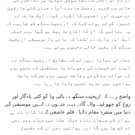
جانب سے شدید ردِعمل سامنے آیا، جہاں کئی صارفین
نے حیرت اور افسوس کا اظہار کیا۔ ایک صارف نے
تبصرہ کرتے ہوئے کہا کہ اریجیت سنگھ کو چاہیے کہ
وہ بتائیں کہ ان کا اکاؤنٹ ہیک ہو گیا ہے، جبکہ
ایک اور صارف نے لکھا کہ بالی وڈ موسیقی اریجیت
سنگھ کے بغیر خالی محسوس ہوتی ہے۔
بھارتی میڈیا رپورٹس کے مطابق اریجیت سنگھ نے
اپنے اس فیصلے کی وجوہات یا مستقبل کے منصوبوں
کے حوالے سے کوئی وضاحت نہیں دی، جس کے باعث
مداحوں میں مزید تجسس پایا جا رہا ہے۔
واضح رہے کہ اریجیت سنگھ نے بالی وڈ کو کئی یادگار اور
روح کو چھو لینے والے گانے دیے، جنہوں نے انہیں موسیقی کی
دنیا میں منفرد مقام دلایا۔ فلم عاشقی 2 کا گانا تم ہی
ہو ان کی پہچان بنا، جبکہ چنّا میرےیا، پھر بھی
تم کو چاہوں گا اور ہوائیں بھی ان کے مقبول