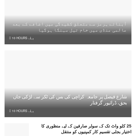
آبنائے ہرمز سے متعلق کشیدگی میں اضافے کے بعد
عالمی منڈی میں خام تیل مہنگا ہوگیا
10 HOURS پہلے
شارع فیصل پر جامعہ کراچی کی بس کی ٹکر سے لڑکی جاں
بحق، ڈرائیور گرفتار
10 HOURS پہلے
25 کلو واٹ تک کے سولر صارفین کے لیے منظوری کا
اختیار بجلی تقسیم کار کمپنیوں کو منتقل