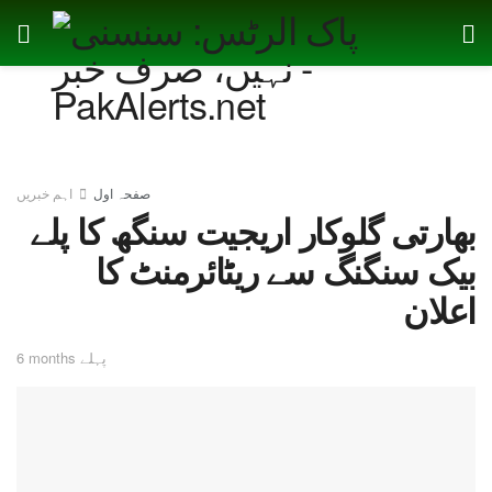
صفحہ اول
اہم خبریں
بھارتی گلوکار اریجیت سنگھ کا پلے
بیک سنگنگ سے ریٹائرمنٹ کا
اعلان
6 months پہلے