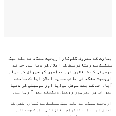
بھارت کے معروف گلوکار اریجیت سنگھ نے پلے بیک
سنگنگ سے ریٹائرمنٹ کا اعلان کر دیا ہے، جس نے
موسیقی کے شائقین اور مداحوں کو حیران کر دیا۔
اریجیت سنگھ کی جانب سے یہ اعلان اچانک سامنے
آیا، جس کے بعد سوشل میڈیا اور موسیقی کی دنیا
میں اس پر بھرپور ردِعمل دیکھنے میں آ رہا ہے۔
اریجیت سنگھ نے پلے بیک سنگنگ سے کنارہ کشی کا
اعلان اپنے انسٹاگرام اکاؤنٹ پر ایک جذباتی