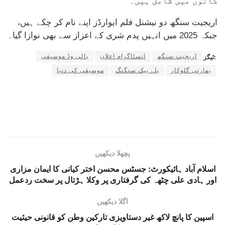
گانوں میں شامل ہیں۔
اریجیت سنگھ دو نیشنل فلم ایوارڈز اپنے نام کر چکے ہیں،
جبکہ 2025 میں انہیں پدم شری کے اعزاز سے بھی نوازا گیا۔
اریجیت سنگھ
انسٹاگرام اعلان
بالی وڈ موسیقی
ٹیگز:
بھارتی گلوکار
پلے بیک سنگنگ
موسیقی کی دنیا
پچھلا دیکھیں
اسلام آباد ہائیکورٹ: جسٹس محسن اختر کیانی کا ایمان مزاری
اور ہادی علی چٹھہ کی گرفتاری پر وکلا ہڑتال پر سخت ردعمل
اگلا دیکھیں
اسپین کا پانچ لاکھ غیر دستاویزی تارکین وطن کو قانونی حیثیت