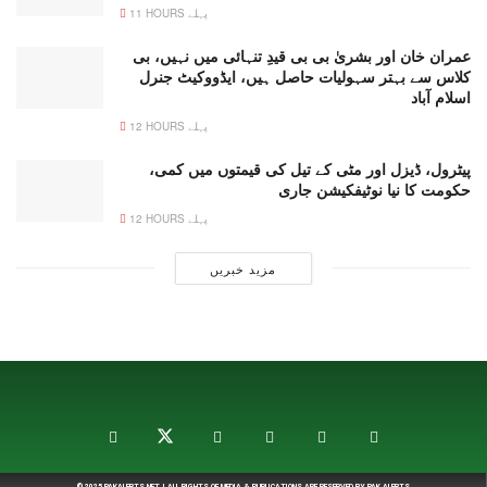
11 HOURS پہلے
عمران خان اور بشریٰ بی بی قیدِ تنہائی میں نہیں، بی
کلاس سے بہتر سہولیات حاصل ہیں، ایڈووکیٹ جنرل
اسلام آباد
12 HOURS پہلے
پیٹرول، ڈیزل اور مٹی کے تیل کی قیمتوں میں کمی،
حکومت کا نیا نوٹیفکیشن جاری
12 HOURS پہلے
مزید خبریں
© 2025
PAKALERTS.NET
| ALL RIGHTS OF MEDIA & PUBLICATIONS ARE RESERVED BY
PAK ALERTS