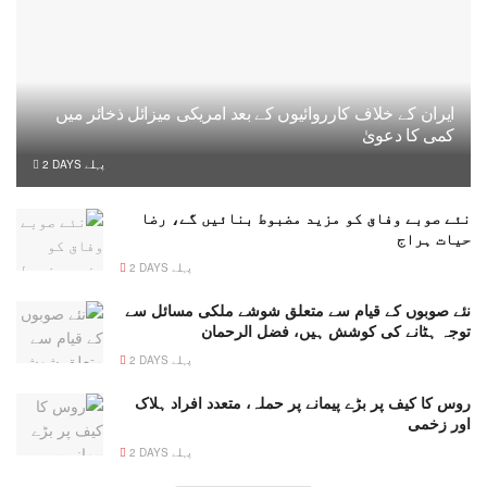
ایران کے خلاف کارروائیوں کے بعد امریکی میزائل ذخائر میں
کمی کا دعویٰ
2 DAYS پہلے
نئے صوبے وفاق کو مزید مضبوط بنائیں گے، رضا
حیات ہراج
2 DAYS پہلے
نئے صوبوں کے قیام سے متعلق شوشے ملکی مسائل سے
توجہ ہٹانے کی کوشش ہیں، فضل الرحمان
2 DAYS پہلے
روس کا کیف پر بڑے پیمانے پر حملہ، متعدد افراد ہلاک
اور زخمی
2 DAYS پہلے