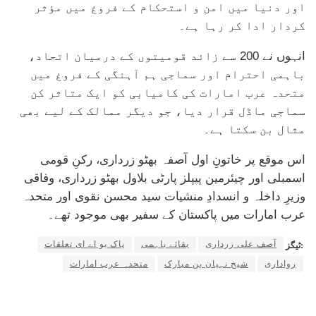
اور دنیا میں امن و استحکام کے فروغ میں مؤثر
کردار ادا کر رہا ہے۔
انہوں نے 200 سے زائد قومیتوں کے درمیان اتحاد،
باہمی احترام اور سماجی ہم آہنگی کے فروغ میں
متحدہ عرب امارات کی کامیابی کو ایک متاثر کن
سماجی ماڈل قرار دیا، جو دیگر ممالک کے لیے بھی
مثال بن سکتا ہے۔
اس موقع پر خاتونِ اول آصفہ بھٹو زرداری، رکنِ قومی
اسمبلی اور چیئرمین پیپلز پارٹی بلاول بھٹو زرداری، وفاقی
وزیرِ داخلہ و انسدادِ منشیات سید محسن نقوی اور متحدہ
عرب امارات میں پاکستان کے سفیر بھی موجود تھے۔
آصف علی زرداری
بقائے باہمی
پاک یو اے ای تعلقات
ٹیگز:
رواداری
شیخ نہیان بن مبارک
متحدہ عرب امارات