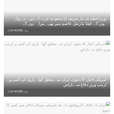
وزیراعظم شہباز شریف آج سعودی عرب کے دورے پر روانہ
ہوں گے، فیلڈ مارشل عاصم منیر بھی ہمراہ ہوں گے
20 HOURS پہلے
امریکی اخبار کا دعویٰ، ایران سے متعلق گولہ بارود کی کمی پر
ٹرمپ وزیرِ دفاع سے ناراض
20 HOURS پہلے