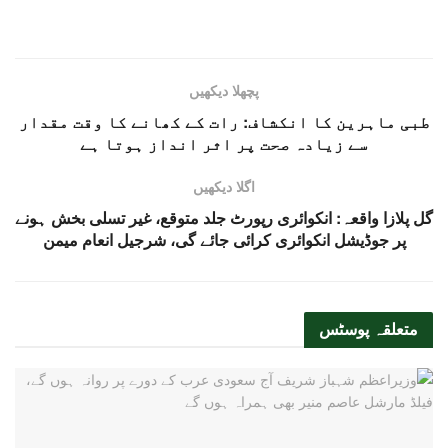
پچھلا دیکھیں
طبی ماہرین کا انکشاف: رات کے کھانے کا وقت مقدار
سے زیادہ صحت پر اثر انداز ہوتا ہے
اگلا دیکھیں
گل پلازا واقعہ: انکوائری رپورٹ جلد متوقع، غیر تسلی بخش ہونے
پر جوڈیشل انکوائری کرائی جائے گی، شرجیل انعام میمن
متعلقہ
پوسٹس