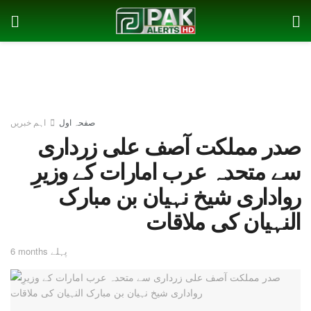
صفحہ اول
اہم خبریں
صدر مملکت آصف علی زرداری
سے متحدہ عرب امارات کے وزیرِ
رواداری شیخ نہیان بن مبارک
النہیان کی ملاقات
6 months پہلے