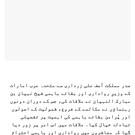
صدر مملکت آصف علی زرداری سے متحدہ عرب امارات
کے وزیرِ رواداری اور بقائے باہمی شیخ نہیان بن
مبارک النہیان نے ملاقات کی، جس کے دوران دونوں
رہنماؤں نے مکالمے کے فروغ، شمولیت کے اصولوں
اور پُرامن بقائے باہمی کی اہمیت پر تفصیلی
تبادلۂ خیال کیا۔ ملاقات میں اس امر پر زور دیا
گیا کہ معاشروں میں رواداری اور باہمی احترام