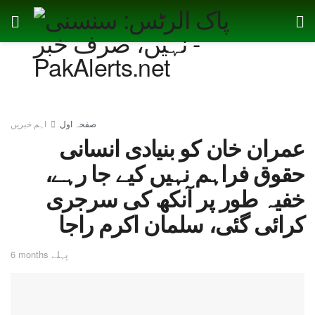
صفحہ اول
اہم خبریں
عمران خان کو بنیادی انسانی
حقوق فراہم نہیں کیے جا رہے،
خفیہ طور پر آنکھ کی سرجری
کرائی گئی، سلمان اکرم راجا
6 months پہلے