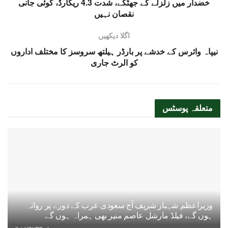
خضدار میں زلزلے کے جھٹکے، شدت 4.3 ریکارڈ، کوئی جانی
نقصان نہیں
اگلا دیکھیں
نیپاہ وائرس کے خدشے پر بارڈر ہیلتھ سروسز کا مختلف اداروں
کو الرٹ جاری
متعلقہ
پوسٹس
وزیراعظم شہباز شریف آج سعودی عرب کے دورے پر روانہ
ہوں گے، فیلڈ مارشل عاصم منیر بھی ہمراہ ہوں گے