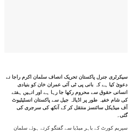
سیکرٹری جنرل پاکستان تحریک انصاف سلمان اکرم راجا نے
دعویٰ کیا ہے کہ بانی پی ٹی آئی عمران خان کو بنیادی
انسانی حقوق سے محروم رکھا جا رہا ہے اور انہیں ہفتے
کی شام خفیہ طور پر اڈیالہ جیل سے پاکستان انسٹیٹیوٹ
آف میڈیکل سائنسز منتقل کر کے آنکھ کی سرجری کی
گئی۔
سپریم کورٹ کے باہر میڈیا سے گفتگو کرتے ہوئے سلمان