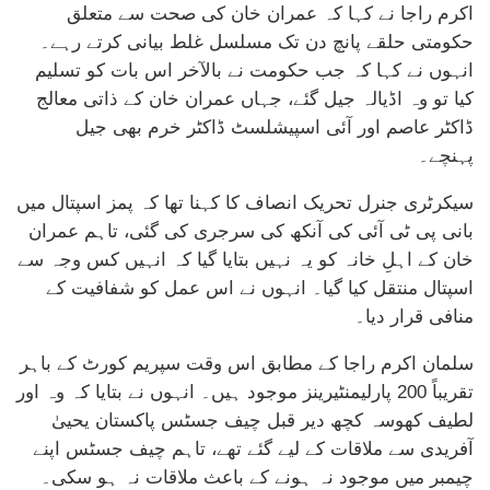
اکرم راجا نے کہا کہ عمران خان کی صحت سے متعلق
حکومتی حلقے پانچ دن تک مسلسل غلط بیانی کرتے رہے۔
انہوں نے کہا کہ جب حکومت نے بالآخر اس بات کو تسلیم
کیا تو وہ اڈیالہ جیل گئے، جہاں عمران خان کے ذاتی معالج
ڈاکٹر عاصم اور آئی اسپیشلسٹ ڈاکٹر خرم بھی جیل
پہنچے۔
سیکرٹری جنرل تحریک انصاف کا کہنا تھا کہ پمز اسپتال میں
بانی پی ٹی آئی کی آنکھ کی سرجری کی گئی، تاہم عمران
خان کے اہلِ خانہ کو یہ نہیں بتایا گیا کہ انہیں کس وجہ سے
اسپتال منتقل کیا گیا۔ انہوں نے اس عمل کو شفافیت کے
منافی قرار دیا۔
سلمان اکرم راجا کے مطابق اس وقت سپریم کورٹ کے باہر
تقریباً 200 پارلیمنٹیرینز موجود ہیں۔ انہوں نے بتایا کہ وہ اور
لطیف کھوسہ کچھ دیر قبل چیف جسٹس پاکستان یحییٰ
آفریدی سے ملاقات کے لیے گئے تھے، تاہم چیف جسٹس اپنے
چیمبر میں موجود نہ ہونے کے باعث ملاقات نہ ہو سکی۔