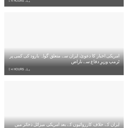
4 HOURS پہلے
امریکی اخبار کا دعویٰ، ایران سے متعلق گولہ بارود کی کمی پر
ٹرمپ وزیرِ دفاع سے ناراض
4 HOURS پہلے
ایران کے خلاف کارروائیوں کے بعد امریکی میزائل ذخائر میں