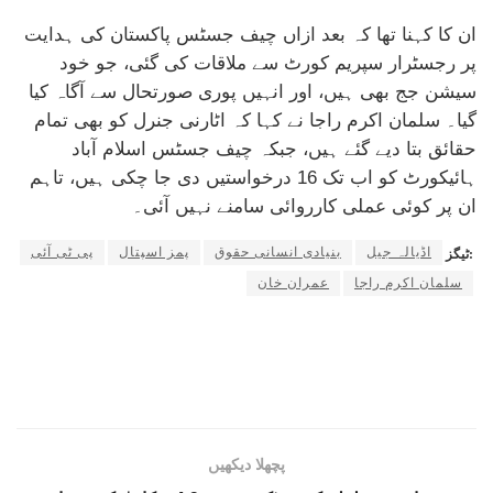
ان کا کہنا تھا کہ بعد ازاں چیف جسٹس پاکستان کی ہدایت
پر رجسٹرار سپریم کورٹ سے ملاقات کی گئی، جو خود
سیشن جج بھی ہیں، اور انہیں پوری صورتحال سے آگاہ کیا
گیا۔ سلمان اکرم راجا نے کہا کہ اٹارنی جنرل کو بھی تمام
حقائق بتا دیے گئے ہیں، جبکہ چیف جسٹس اسلام آباد
ہائیکورٹ کو اب تک 16 درخواستیں دی جا چکی ہیں، تاہم
ان پر کوئی عملی کارروائی سامنے نہیں آئی۔
اڈیالہ جیل
بنیادی انسانی حقوق
پمز اسپتال
پی ٹی آئی
ٹیگز:
سلمان اکرم راجا
عمران خان
پچھلا دیکھیں