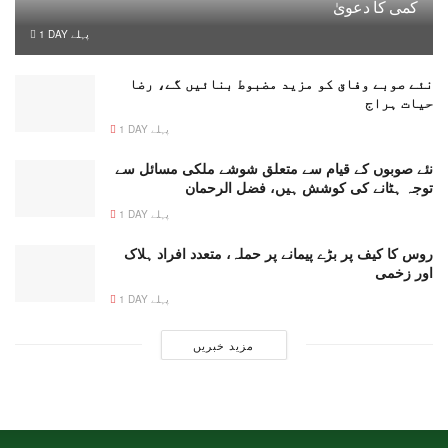
کمی کا دعویٰ
1 DAY پہلے
نئے صوبے وفاق کو مزید مضبوط بنائیں گے، رضا
حیات ہراج
1 DAY پہلے
نئے صوبوں کے قیام سے متعلق شوشے ملکی مسائل سے
توجہ ہٹانے کی کوشش ہیں، فضل الرحمان
1 DAY پہلے
روس کا کیف پر بڑے پیمانے پر حملہ، متعدد افراد ہلاک
اور زخمی
1 DAY پہلے
مزید خبریں