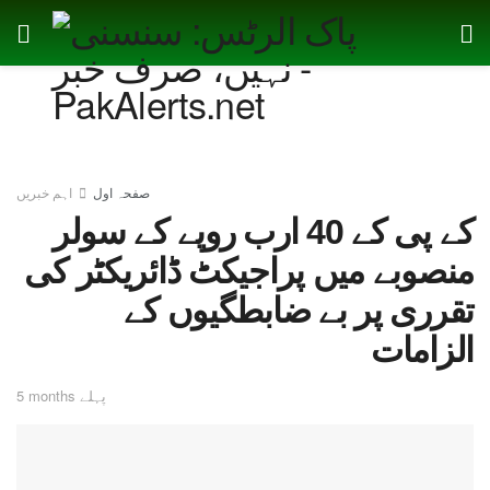
صفحہ اول
اہم خبریں
کے پی کے 40 ارب روپے کے سولر
منصوبے میں پراجیکٹ ڈائریکٹر کی
تقرری پر بے ضابطگیوں کے
الزامات
5 months پہلے