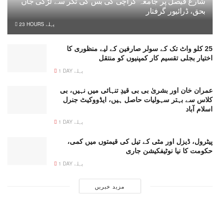
شارع فیصل پر جامعہ کراچی کی بس کی ٹکر سے لڑکی جاں
بحق، ڈرائیور گرفتار
23 HOURS پہلے
25 کلو واٹ تک کے سولر صارفین کے لیے منظوری کا
اختیار بجلی تقسیم کار کمپنیوں کو منتقل
1 DAY پہلے
عمران خان اور بشریٰ بی بی قیدِ تنہائی میں نہیں، بی
کلاس سے بہتر سہولیات حاصل ہیں، ایڈووکیٹ جنرل
اسلام آباد
1 DAY پہلے
پیٹرول، ڈیزل اور مٹی کے تیل کی قیمتوں میں کمی،
حکومت کا نیا نوٹیفکیشن جاری
1 DAY پہلے
مزید خبریں