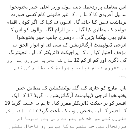
اس معاملے پر ردعمل دیتے ہوئے وزیر اعلیٰ خیبر پختونخوا
سہیل آفریدی کا کہنا ہے کہ غیر قانونی کام کسی صورت
برداشت نہیں کیا جائے گا۔ انہوں نے کہا کہ اگر کوئی اقدام
قواعد کے مطابق کیا گیا ہے تو الزام لگانے والوں کو اس کے
نتائج بھی بھگتنا پڑیں گے۔ دوسری جانب خیبر پختونخوا
انرجی ڈیولپمنٹ آرگنائزیشن کے سی ای او انوار الحق نے
مؤقف اختیار کیا ہے کہ پراجیکٹ ڈائریکٹر کے لیے انجینئرنگ
کی ڈگری اور کم از کم 12 سال کا تجربہ ضروری ہے اور
یہ تقرری تمام قواعد و ضوابط کے مطابق کی گئی
ہے۔
بارہ مارچ کو جاری کیے گئے نوٹیفکیشن کے مطابق خیبر
پختونخوا انرجی ڈیولپمنٹ آرگنائزیشن نے گریڈ 17 کے ایک
افسر کو پراجیکٹ ڈائریکٹر مقرر کیا۔ تاہم یہ عہدہ گریڈ 19
کے افسر کے لیے مختص ہونے کے باعث گریڈ 17 کے افسر کی
تقرری کئی سوالات کو جنم دے رہی ہے، خصوصاً اس
صورتحال میں جب منصوبے کا پی سی ون تاحال منظور