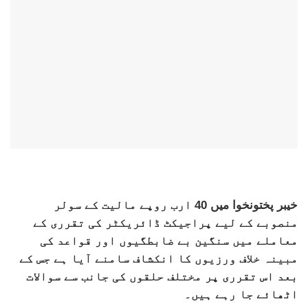
خیبر پختونخوا میں 40 ارب روپے مالیت کے سولر
منصوبے کے لیے پراجیکٹ ڈائریکٹر کی تقرری کے
معاملے میں سنگین بے ضابطگیوں اور قواعد کی
مبینہ خلاف ورزیوں کا انکشاف سامنے آیا ہے جس کے
بعد اس تقرری پر مختلف حلقوں کی جانب سے سوالات
اٹھائے جا رہے ہیں۔