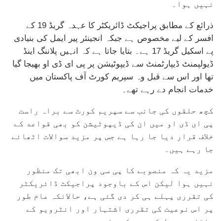
نہیں ہوا۔
ذرائع کے مطابق پراجیکٹ ڈائریکٹر کا عہدہ گریڈ 19 کے
افسر کے لیے مخصوص ہے جبکہ انجینئر پیر ایمل کی بنیادی
پے اسکیل گریڈ 17 ہے۔ بتایا جاتا ہے کہ انہیں پلاننگ اینڈ
ڈیولپمنٹ ڈیپارٹمنٹ سے ڈیپوٹیشن پر پی ای ڈی او بھیجا گیا
تھا اور اس سے قبل وہ سپریم کورٹ آف پاکستان میں
خدمات انجام دے رہے تھے۔
کچھ حلقوں کی جانب سے سپریم کورٹ سے براہ راست
پی ای ڈی او میں ان کی ڈیپوٹیشن کو بھی قواعد کے
خلاف قرار دیا جا رہا ہے جس پر مزید سوالات اٹھائے
جا رہے ہیں۔
مزید یہ کہ منصوبے کا پی سی ون ابھی تک منظور
نہیں ہوا لیکن اس کے باوجود پراجیکٹ ڈائریکٹر
کی تقرری پہلے ہی کر دی گئی ہے، حالانکہ عام طور
پر اس نوعیت کی تقرری اشتہار اور انٹرویو کے