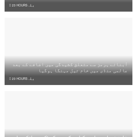
23 HOURS پہلے
آبنائے ہرمز سے متعلق کشیدگی میں اضافے کے بعد
عالمی منڈی میں خام تیل مہنگا ہوگیا
23 HOURS پہلے