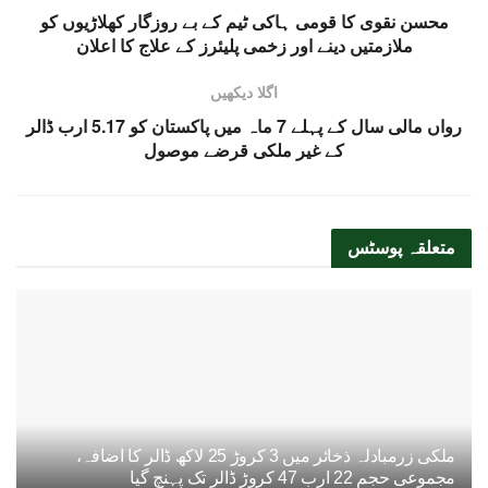
محسن نقوی کا قومی ہاکی ٹیم کے بے روزگار کھلاڑیوں کو
ملازمتیں دینے اور زخمی پلیئرز کے علاج کا اعلان
اگلا دیکھیں
رواں مالی سال کے پہلے 7 ماہ میں پاکستان کو 5.17 ارب ڈالر
کے غیر ملکی قرضے موصول
متعلقہ
پوسٹس
ملکی زرمبادلہ ذخائر میں 3 کروڑ 25 لاکھ ڈالر کا اضافہ،
مجموعی حجم 22 ارب 47 کروڑ ڈالر تک پہنچ گیا