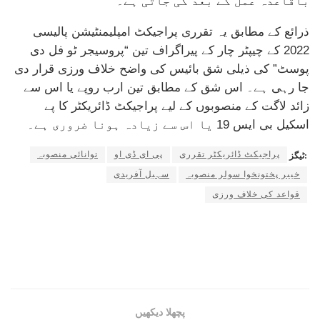
باقاعدہ عمل کے بعد کی جاتی ہے۔
ذرائع کے مطابق یہ تقرری پراجیکٹ امپلیمنٹیشن پالیسی
2022 کے چیپٹر چار کے پیراگراف تین “پروسیجر ٹو فل دی
پوسٹ” کی ذیلی شق بائیس کی واضح خلاف ورزی قرار دی
جا رہی ہے۔ اس شق کے مطابق تین ارب روپے یا اس سے
زائد لاگت کے منصوبوں کے لیے پراجیکٹ ڈائریکٹر کا پے
اسکیل بی ایس 19 یا اس سے زیادہ ہونا ضروری ہے۔
پراجیکٹ ڈائریکٹر تقرری
پی ای ڈی او
توانائی منصوبہ
ٹیگز:
خیبر پختونخوا سولر منصوبہ
سہیل آفریدی
قواعد کی خلاف ورزی
پچھلا دیکھیں