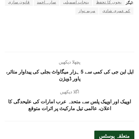
بچوں کا تحفظ
پنجاب اسمبلی
سارہ احمد
قانون سازی
ٹیگز:
کم عمری شادی
مریم نواز
پچھلا دیکھیں
ایل این جی کی کمی سے 5 ہزار میگاواٹ بجلی کی پیداوار متاثر،
پاور ڈویژن
اگلا دیکھیں
اوپیک اور اوپیک پلس سے متحدہ عرب امارات کی علیحدگی کا
اعلان، عالمی تیل مارکیٹ پر اثرات متوقع
متعلقہ
پوسٹس