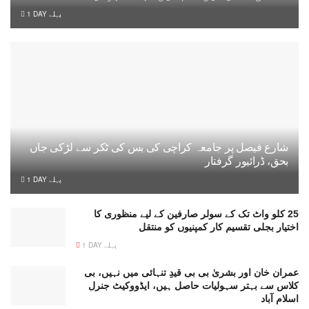
1 DAY پہلے
شارع فیصل پر جامعہ کراچی کی بس کی ٹکر سے لڑکی جاں
بحق، ڈرائیور گرفتار
1 DAY پہلے
25 کلو واٹ تک کے سولر صارفین کے لیے منظوری کا
اختیار بجلی تقسیم کار کمپنیوں کو منتقل
1 DAY پہلے
عمران خان اور بشریٰ بی بی قیدِ تنہائی میں نہیں، بی
کلاس سے بہتر سہولیات حاصل ہیں، ایڈووکیٹ جنرل
اسلام آباد