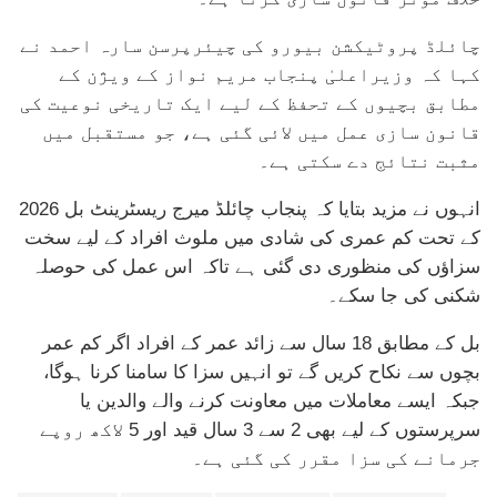
چائلڈ پروٹیکشن بیورو کی چیئرپرسن سارہ احمد نے
کہا کہ وزیراعلیٰ پنجاب مریم نواز کے ویژن کے
مطابق بچیوں کے تحفظ کے لیے ایک تاریخی نوعیت کی
قانون سازی عمل میں لائی گئی ہے، جو مستقبل میں
مثبت نتائج دے سکتی ہے۔
انہوں نے مزید بتایا کہ پنجاب چائلڈ میرج ریسٹرینٹ بل 2026
کے تحت کم عمری کی شادی میں ملوث افراد کے لیے سخت
سزاؤں کی منظوری دی گئی ہے تاکہ اس عمل کی حوصلہ
شکنی کی جا سکے۔
بل کے مطابق 18 سال سے زائد عمر کے افراد اگر کم عمر
بچوں سے نکاح کریں گے تو انہیں سزا کا سامنا کرنا ہوگا،
جبکہ ایسے معاملات میں معاونت کرنے والے والدین یا
سرپرستوں کے لیے بھی 2 سے 3 سال قید اور 5 لاکھ روپے
جرمانے کی سزا مقرر کی گئی ہے۔