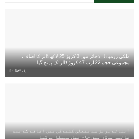
ملکی زرمبادلہ ذخائر میں 3 کروڑ 25 لاکھ ڈالر کا اضافہ،
مجموعی حجم 22 ارب 47 کروڑ ڈالر تک پہنچ گیا
1 DAY پہلے
آبنائے ہرمز سے متعلق کشیدگی میں اضافے کے بعد
عالمی منڈی میں خام تیل مہنگا ہوگیا