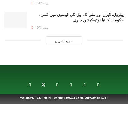
1 DAY پہلے
پیٹرول، ڈیزل اور مٹی کے تیل کی قیمتوں میں کمی،
حکومت کا نیا نوٹیفکیشن جاری
1 DAY پہلے
مزید خبریں
© 2025
PAKALERTS.NET
| ALL RIGHTS OF MEDIA & PUBLICATIONS ARE RESERVED BY
PAK ALERTS