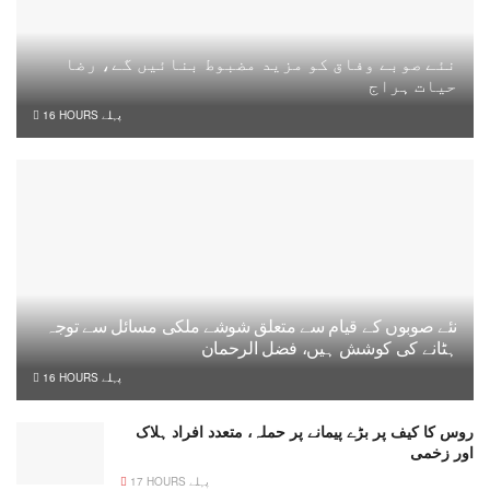
نئے صوبے وفاق کو مزید مضبوط بنائیں گے، رضا
حیات ہراج
16 HOURS پہلے
نئے صوبوں کے قیام سے متعلق شوشے ملکی مسائل سے توجہ
ہٹانے کی کوشش ہیں، فضل الرحمان
16 HOURS پہلے
روس کا کیف پر بڑے پیمانے پر حملہ، متعدد افراد ہلاک
اور زخمی
17 HOURS پہلے