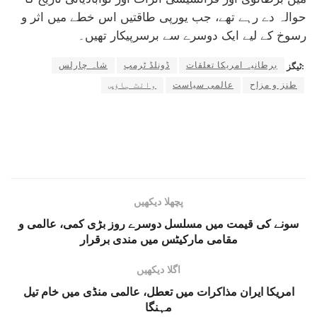
حوالہ دے رہے تھے، جب یورپی طاقتیں اس خطے میں اثر و
رسوخ کے لیے ایک دوسرے سے برسرپیکار تھیں۔
برطانیہ امریکا تعلقات
ڈونلڈ ٹرمپ
شاہ چارلس
ٹیگز:
طنز و مزاح
عالمی سیاست
وائٹ ہاؤس
پچھلا دیکھیں
سونے کی قیمت میں مسلسل دوسرے روز بڑی کمی، عالمی و
مقامی مارکیٹس میں مندی برقرار
اگلا دیکھیں
امریکا ایران مذاکرات میں تعطل، عالمی منڈی میں خام تیل
مہنگا