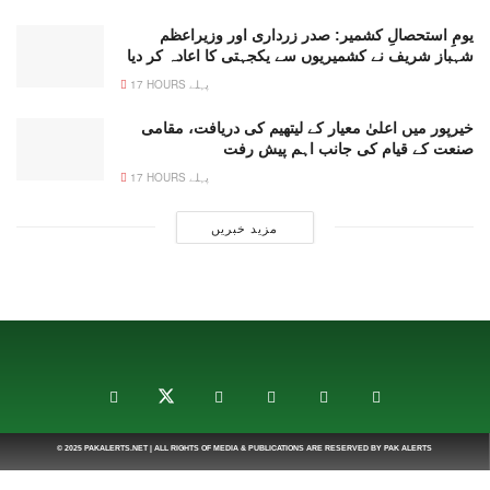
یومِ استحصالِ کشمیر: صدر زرداری اور وزیراعظم
شہباز شریف نے کشمیریوں سے یکجہتی کا اعادہ کر دیا
17 HOURS پہلے
خیرپور میں اعلیٰ معیار کے لیتھیم کی دریافت، مقامی
صنعت کے قیام کی جانب اہم پیش رفت
17 HOURS پہلے
مزید خبریں
© 2025
PAKALERTS.NET
| ALL RIGHTS OF MEDIA & PUBLICATIONS ARE RESERVED BY
PAK ALERTS