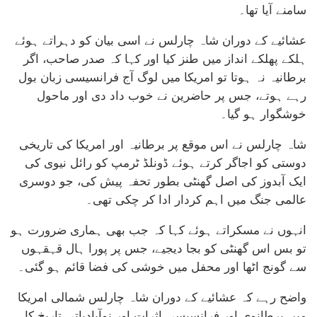
سامنے آیا تھا۔
عشائیے کے دوران شاہ چارلس نے اسی بیان کو دہراتے ہوئے
ہلکے پھلکے انداز میں طنز کیا اور کہا کہ صدر صاحب، اگر
برطانیہ نہ ہوتا تو امریکا میں لوگ آج فرانسیسی زبان بول
رہے ہوتے، جس پر حاضرین نے خوب داد دی اور ماحول
خوشگوار ہو گیا۔
شاہ چارلس نے اس موقع پر برطانیہ اور امریکا کی تاریخی
دوستی کو اجاگر کرتے ہوئے ڈونلڈ ٹرمپ کو رائل نیوی کی
ایک آبدوز کی اصل گھنٹی بطور تحفہ پیش کی، جو دوسری
عالمی جنگ میں اہم کردار ادا کر چکی تھی۔
انہوں نے مسکراتے ہوئے کہا کہ جب بھی ہماری ضرورت ہو
تو بس اس گھنٹی کو بجا دیجیے، جس پر پورا ہال قہقہوں
سے گونج اٹھا اور محفل میں خوشی کی فضا قائم ہو گئی۔
واضح رہے کہ عشائیے کے دوران شاہ چارلس شمالی امریکا
میں برطانوی اور فرانسیسی اثرات اور نوآبادیاتی تاریخ کا