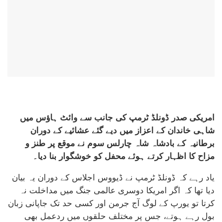
امریکی صدر ڈونلڈ ٹرمپ کی جانب سے وائٹ ہاؤس میں
شاہی خاندان کے اعزاز میں دیے گئے عشائیے کے دوران
برطانیہ کے بادشاہ شاہ چارلس سوم نے موقع پر طنز و
مزاح کا اظہار کرتے ہوئے محفل کو خوشگوار بنا دیا۔
یاد رہے کہ ڈونلڈ ٹرمپ نے ڈیووس اجلاس کے دوران یہ بیان
دیا تھا کہ اگر امریکا دوسری عالمی جنگ میں مداخلت نہ
کرتا تو یورپ کے لوگ آج جرمن اور کسی حد تک جاپانی زبان
بول رہے ہوتے، جس پر مختلف حلقوں میں ردعمل بھی