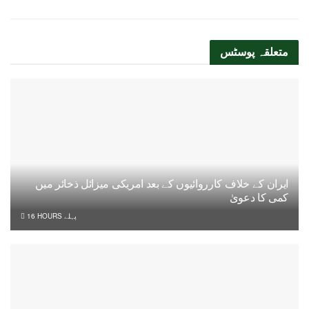
متعلقہ
پوسٹس
ایران کے خلاف کارروائیوں کے بعد امریکی میزائل ذخائر میں
کمی کا دعویٰ
16 HOURS پہلے