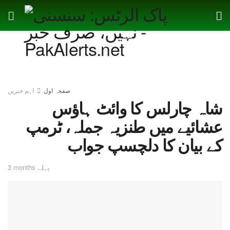
صفحہ اول
اہم خبریں
شاہ چارلس کا وائٹ ہاؤس
عشائیے میں طنزیہ جملہ، ٹرمپ
کے بیان کا دلچسپ جواب
3 months پہلے