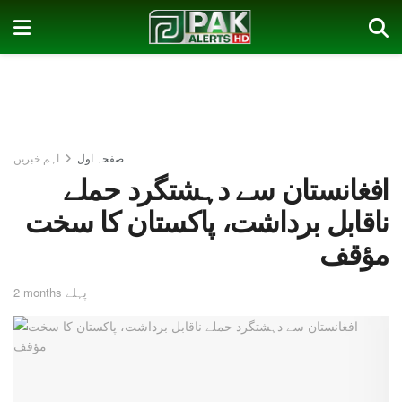
صفحہ اول
اہم خبریں
افغانستان سے دہشتگرد حملے
ناقابل برداشت، پاکستان کا سخت
مؤقف
2 months پہلے