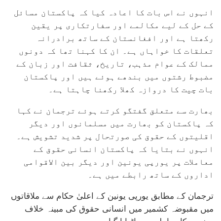
انہوں نے اس بات کا اعادہ کیا کہ پاکستان مسائل
کے حل کے لیے مکالمے اور سفارتکاری پر یقین
رکھتا ہے اور افغانستان کے ساتھ برادرانہ
تعلقات کا خواہاں ہے۔ ان کا کہنا تھا کہ دونوں
ممالک کے عوام مذہب، تاریخ، ثقافت اور زبان کے
مضبوط رشتوں میں بندھے ہوئے ہیں اور پاکستان
بات چیت کا دروازہ کھلا رکھنا چاہتا ہے۔
بھارت سے متعلق گفتگو کرتے ہوئے ترجمان نے کہا
کہ پاکستان کو بھارت میں مسلمانوں اور دیگر
اقلیتوں کے حقوق کی صورتحال پر شدید تشویش ہے۔
انہوں نے بتایا کہ پاکستان انسانی حقوق کے
معاملات پر یورپی یونین اور دیگر بین الاقوامی
اداروں کے ساتھ رابطے میں ہے۔
ترجمان کے مطابق یورپی یونین کے اعلیٰ حکام سے ملاقاتوں
میں مقبوضہ کشمیر میں انسانی حقوق کی مبینہ خلاف