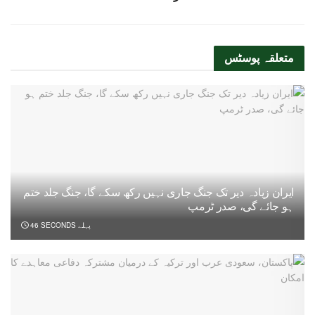
متعلقہ
پوسٹس
ایران زیادہ دیر تک جنگ جاری نہیں رکھ سکے گا، جنگ جلد ختم
ہو جائے گی، صدر ٹرمپ
46 SECONDS پہلے