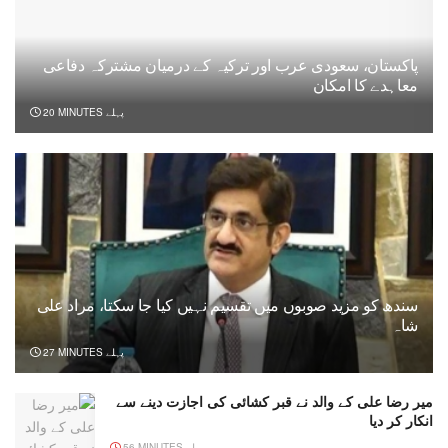
پاکستان، سعودی عرب اور ترکیہ کے درمیان مشترکہ دفاعی
معاہدے کا امکان
20 MINUTES پہلے
سندھ کو مزید صوبوں میں تقسیم نہیں کیا جا سکتا، مراد علی
شاہ
27 MINUTES پہلے
میر رضا علی کے والد نے قبر کشائی کی اجازت دینے سے
انکار کر دیا
56 MINUTES پہلے