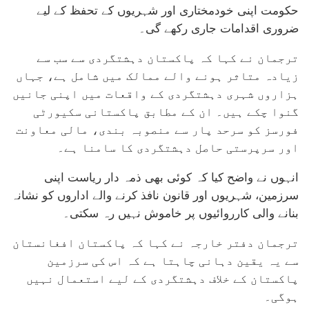
حکومت اپنی خودمختاری اور شہریوں کے تحفظ کے لیے
ضروری اقدامات جاری رکھے گی۔
ترجمان نے کہا کہ پاکستان دہشتگردی سے سب سے
زیادہ متاثر ہونے والے ممالک میں شامل ہے، جہاں
ہزاروں شہری دہشتگردی کے واقعات میں اپنی جانیں
گنوا چکے ہیں۔ ان کے مطابق پاکستانی سکیورٹی
فورسز کو سرحد پار سے منصوبہ بندی، مالی معاونت
اور سرپرستی حاصل دہشتگردی کا سامنا ہے۔
انہوں نے واضح کیا کہ کوئی بھی ذمہ دار ریاست اپنی
سرزمین، شہریوں اور قانون نافذ کرنے والے اداروں کو نشانہ
بنانے والی کارروائیوں پر خاموش نہیں رہ سکتی۔
ترجمان دفتر خارجہ نے کہا کہ پاکستان افغانستان
سے یہ یقین دہانی چاہتا ہے کہ اس کی سرزمین
پاکستان کے خلاف دہشتگردی کے لیے استعمال نہیں
ہوگی۔