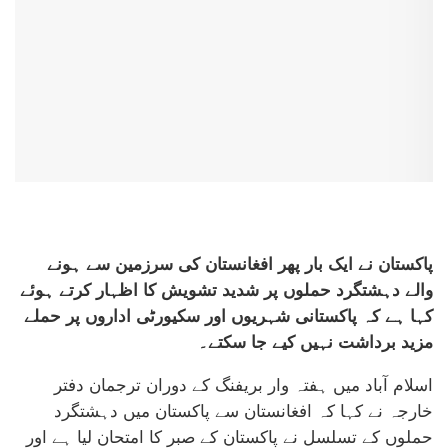
پاکستان نے ایک بار پھر افغانستان کی سرزمین سے ہونے
والے دہشتگرد حملوں پر شدید تشویش کا اظہار کرتے ہوئے
کہا ہے کہ پاکستانی شہریوں اور سکیورٹی اداروں پر حملے
مزید برداشت نہیں کیے جا سکتے۔
اسلام آباد میں ہفتہ وار بریفنگ کے دوران ترجمان دفتر
خارجہ نے کہا کہ افغانستان سے پاکستان میں دہشتگرد
حملوں کے تسلسل نے پاکستان کے صبر کا امتحان لیا ہے اور