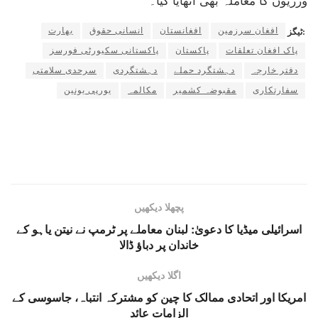
ورزیوں کا معاملہ بھی اٹھایا گیا۔
افغان سرزمین
افغانستان
انسانی حقوق
بھارت
ٹیگز:
پاک افغان تعلقات
پاکستان
پاکستانی سکیورٹی فورسز
دفتر خارجہ
دہشتگرد حملے
دہشتگردی
سرحدی سلامتی
سفارتکاری
مقبوضہ کشمیر
مکالمہ
یورپی یونین
پچھلا دیکھیں
اسرائیلی میڈیا کا دعویٰ: لبنان معاملے پر ٹرمپ نے نیتن یاہو کے
خاندان پر دباؤ ڈالا
اگلا دیکھیں
امریکا اور اتحادی ممالک کا چین کو مشترکہ انتباہ، جاسوسی کے
الزامات عائد