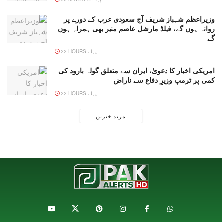
وزیراعظم شہباز شریف آج سعودی عرب کے دورے پر
روانہ ہوں گے، فیلڈ مارشل عاصم منیر بھی ہمراہ ہوں
گے
22 HOURS پہلے
امریکی اخبار کا دعویٰ، ایران سے متعلق گولہ بارود کی
کمی پر ٹرمپ وزیرِ دفاع سے ناراض
22 HOURS پہلے
مزید خبریں