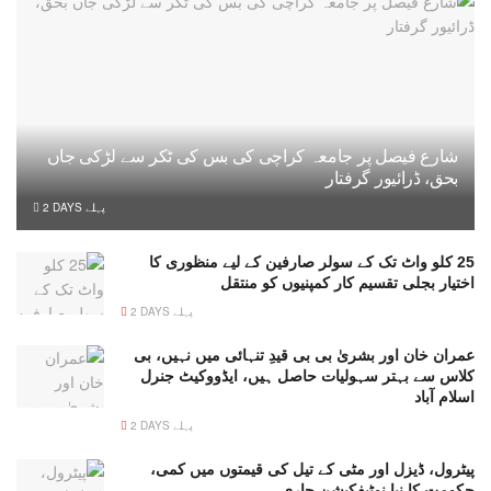
شارع فیصل پر جامعہ کراچی کی بس کی ٹکر سے لڑکی جاں
بحق، ڈرائیور گرفتار
2 DAYS پہلے
25 کلو واٹ تک کے سولر صارفین کے لیے منظوری کا
اختیار بجلی تقسیم کار کمپنیوں کو منتقل
2 DAYS پہلے
عمران خان اور بشریٰ بی بی قیدِ تنہائی میں نہیں، بی
کلاس سے بہتر سہولیات حاصل ہیں، ایڈووکیٹ جنرل
اسلام آباد
2 DAYS پہلے
پیٹرول، ڈیزل اور مٹی کے تیل کی قیمتوں میں کمی،
حکومت کا نیا نوٹیفکیشن جاری