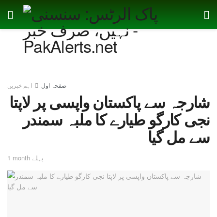
صفحہ اول
اہم خبریں
شارجہ سے پاکستان واپسی پر لاپتا
نجی کارگو طیارے کا ملبہ سمندر
سے مل گیا
1 month پہلے