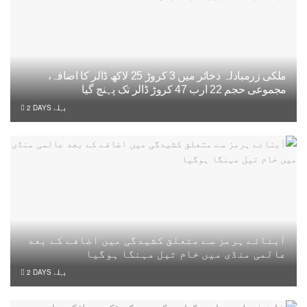
ملکی زرمبادلہ ذخائر میں 3 کروڑ 25 لاکھ ڈالر کا اضافہ،
مجموعی حجم 22 ارب 47 کروڑ ڈالر تک پہنچ گیا
2 DAYS پہلے
آبنائے ہرمز سے متعلق کشیدگی میں اضافے کے بعد
عالمی منڈی میں خام تیل مہنگا ہوگیا
2 DAYS پہلے