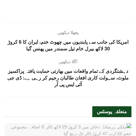
پچھلا دیکھیں
امریکا کی جانب سے پابندیوں میں چھوٹ ختم، ایران کا 6 کروڑ
30 لاکھ بیرل خام تیل سمندر میں پھنس گیا
اگلا دیکھیں
دہشتگردی کے تمام واقعات میں بھارتی حمایت یافتہ پراکسیز
ملوث، سہولت کاری افغان طالبان رجیم کر رہی ہے: ڈی جی
آئی ایس پی آر
متعلقہ
پوسٹس