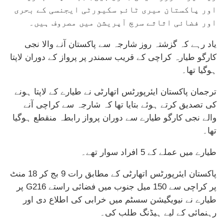
اور پاکستان میری ٹائم سکیورٹی ایجنسی کے بحری
اور فضائی اثاثے سرچ آپریشن میں مصروف ہیں۔
یاد رہے کہ گزشتہ روز شارجہ سے پاکستان آنے والا نجی
کارگو طیارہ کراچی کے قریب سمندر پر پرواز کے دوران لاپتا
ہوگیا تھا۔
ترجمان پاکستان ایئرپورٹس اتھارٹی نے طیارے کے لاپتا ہونے
کی تصدیق کرتے ہوئے بتایا تھا کہ شارجہ سے کراچی آنے
والے نجی کارگو طیارے سے دوران پرواز رابطہ منقطع ہوگیا
تھا۔
طیارے میں عملے کے 5 افراد سوار تھے۔
پاکستان ایئرپورٹس اتھارٹی کے مطابق رات 9 بج کر 18 منٹ
پر کراچی سے 150 میل جنوب میں فضائی راستے G216 پر
طیارے نے نیویگیشن سسٹم میں خرابی کی اطلاع دی اور
رہنمائی کے لیے ہیڈنگ طلب کی۔