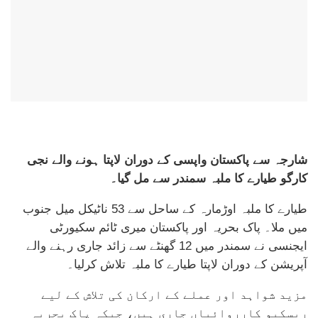
شارجہ سے پاکستان واپسی کے دوران لاپتا ہونے والے نجی
کارگو طیارے کا ملبہ سمندر سے مل گیا۔
طیارے کا ملبہ اوڑمارہ کے ساحل سے 53 ناٹیکل میل جنوب
میں ملا۔ پاک بحریہ اور پاکستان میری ٹائم سکیورٹی
ایجنسی نے سمندر میں 12 گھنٹے سے زائد جاری رہنے والے
آپریشن کے دوران لاپتا طیارے کا ملبہ تلاش کرلیا۔
مزید شواہد اور عملے کے ارکان کی تلاش کے لیے
ریسکیو کارروائیاں جاری ہیں، جبکہ پاک بحریہ