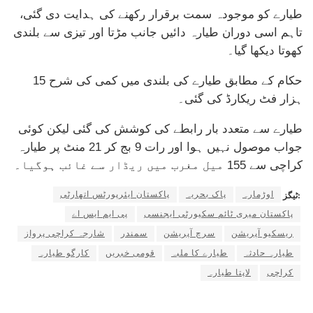
طیارے کو موجودہ سمت برقرار رکھنے کی ہدایت دی گئی،
تاہم اسی دوران طیارہ دائیں جانب مڑتا اور تیزی سے بلندی
کھوتا دیکھا گیا۔
حکام کے مطابق طیارے کی بلندی میں کمی کی شرح 15
ہزار فٹ ریکارڈ کی گئی۔
طیارے سے متعدد بار رابطے کی کوشش کی گئی لیکن کوئی
جواب موصول نہیں ہوا اور رات 9 بج کر 21 منٹ پر طیارہ
کراچی سے 155 میل مغرب میں ریڈار سے غائب ہوگیا۔
اوڑمارہ
پاک بحریہ
پاکستان ایئرپورٹس اتھارٹی
ٹیگز:
پاکستان میری ٹائم سکیورٹی ایجنسی
پی ایم ایس اے
ریسکیو آپریشن
سرچ آپریشن
سمندر
شارجہ کراچی پرواز
طیارہ حادثہ
طیارے کا ملبہ
قومی خبریں
کارگو طیارہ
کراچی
لاپتا طیارہ