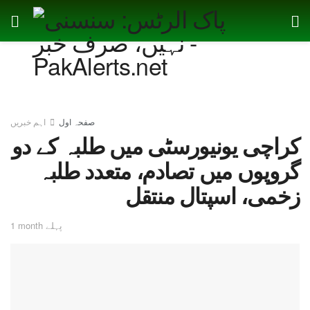
صفحہ اول
اہم خبریں
کراچی یونیورسٹی میں طلبہ کے دو
گروپوں میں تصادم، متعدد طلبہ
زخمی، اسپتال منتقل
1 month پہلے