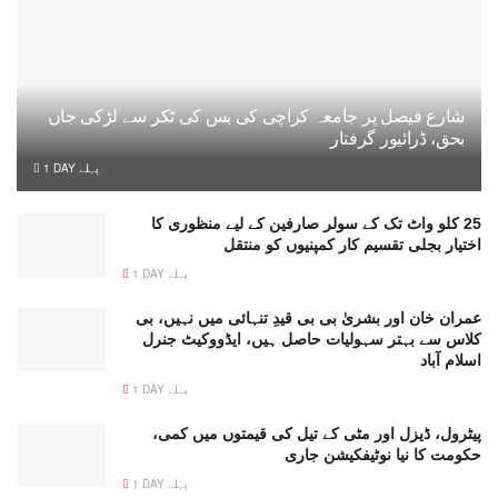
شارع فیصل پر جامعہ کراچی کی بس کی ٹکر سے لڑکی جاں
بحق، ڈرائیور گرفتار
1 DAY پہلے
25 کلو واٹ تک کے سولر صارفین کے لیے منظوری کا
اختیار بجلی تقسیم کار کمپنیوں کو منتقل
1 DAY پہلے
عمران خان اور بشریٰ بی بی قیدِ تنہائی میں نہیں، بی
کلاس سے بہتر سہولیات حاصل ہیں، ایڈووکیٹ جنرل
اسلام آباد
1 DAY پہلے
پیٹرول، ڈیزل اور مٹی کے تیل کی قیمتوں میں کمی،
حکومت کا نیا نوٹیفکیشن جاری
1 DAY پہلے