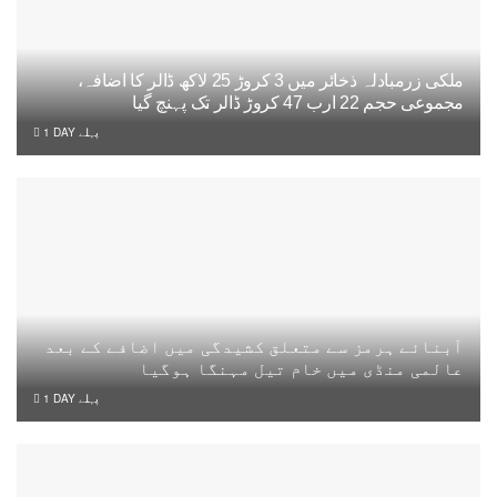
ملکی زرمبادلہ ذخائر میں 3 کروڑ 25 لاکھ ڈالر کا اضافہ،
مجموعی حجم 22 ارب 47 کروڑ ڈالر تک پہنچ گیا
1 DAY پہلے
آبنائے ہرمز سے متعلق کشیدگی میں اضافے کے بعد
عالمی منڈی میں خام تیل مہنگا ہوگیا
1 DAY پہلے