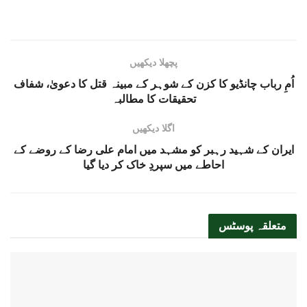
پچھلا دیکھیں
اُمِ رباب چانڈیو کا کزن کے شوہر کے مبینہ قتل کا دعویٰ، شفاف
تحقیقات کا مطالبہ
اگلا دیکھیں
ایران کے شہید رہبر کو مشہد میں امام علی رضا کے روضے کے
احاطے میں سپردِ خاک کر دیا گیا
متعلقہ
پوسٹس