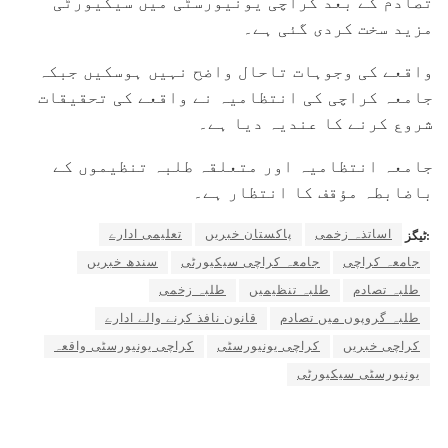
تصادم کے بعد کراچی یونیورسٹی میں سیکیورٹی
مزید سخت کردی گئی ہے۔
واقعے کی وجوہات تاحال واضح نہیں ہوسکیں جبکہ
جامعہ کراچی کی انتظامیہ نے واقعے کی تحقیقات
شروع کرنے کا عندیہ دیا ہے۔
جامعہ انتظامیہ اور متعلقہ طلبہ تنظیموں کے
باضابطہ مؤقف کا انتظار ہے۔
اساتذہ زخمی
پاکستان خبریں
تعلیمی ادارے
ٹیگز:
جامعہ کراچی
جامعہ کراچی سیکیورٹی
سندھ خبریں
طلبہ تصادم
طلبہ تنظیمیں
طلبہ زخمی
طلبہ گروپوں میں تصادم
قانون نافذ کرنے والے ادارے
کراچی خبریں
کراچی یونیورسٹی
کراچی یونیورسٹی واقعہ
یونیورسٹی سیکیورٹی