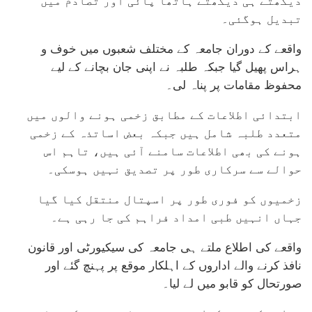
دیکھتے ہی دیکھتے ہاتھا پائی اور تصادم میں
تبدیل ہوگئی۔
واقعے کے دوران جامعہ کے مختلف شعبوں میں خوف و
ہراس پھیل گیا جبکہ طلبہ نے اپنی جان بچانے کے لیے
محفوظ مقامات پر پناہ لی۔
ابتدائی اطلاعات کے مطابق زخمی ہونے والوں میں
متعدد طلبہ شامل ہیں جبکہ بعض اساتذہ کے زخمی
ہونے کی بھی اطلاعات سامنے آئی ہیں، تاہم اس
حوالے سے سرکاری طور پر تصدیق نہیں ہوسکی۔
زخمیوں کو فوری طور پر اسپتال منتقل کیا گیا
جہاں انہیں طبی امداد فراہم کی جا رہی ہے۔
واقعے کی اطلاع ملتے ہی جامعہ کی سیکیورٹی اور قانون
نافذ کرنے والے اداروں کے اہلکار موقع پر پہنچ گئے اور
صورتحال کو قابو میں لے لیا۔