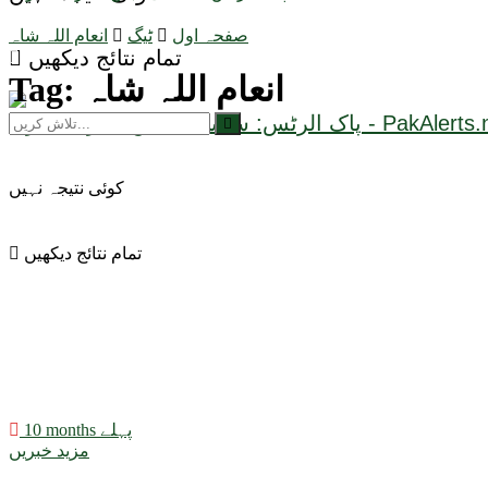
صفحہ اول
ٹیگ
انعام اللہ شاہ
تمام نتائج دیکھیں
انعام اللہ شاہ
Tag:
کوئی نتیجہ نہیں
تمام نتائج دیکھیں
10 months پہلے
مزید خبریں