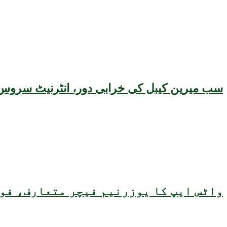
سب میرین کیبل کی خرابی دور، انٹرنیٹ سروس 
واٹس ایپ کا یوزرنیم فیچر متعارف، فون