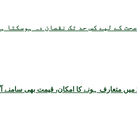
حت کے لیے کس حد تک نقصان دہ ہوسکتا ہ