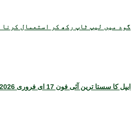
گود میں لیپ ٹاپ رکھ کر استعمال کرنا ص
ایپل کا سستا ترین آئی فون 17 ای فروری 2026 میں متعارف ہونے کا امکان، قیمت بھی سامنے آگئی