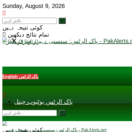
Sunday, August 9, 2026
کوئی نتیجہ نہیں
تمام نتائج دیکھیں
English پاک الرٹس
پاک الرٹس یوٹیوب چینل
کوئی نتیجہ نہیں