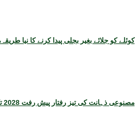
کوئلے کو جلائے بغیر بجلی پیدا کرنے کا نیا طر
مصنوعی ذہانت کی تیز رفتار پیش رفت 2028 تک عالمی معیشت کیلئے سنگین خطرہ بن سکتی ہے، نئی تحقیق کا انتباہ