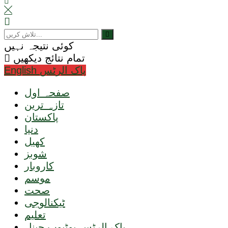
کوئی نتیجہ نہیں
تمام نتائج دیکھیں
English پاک الرٹس
صفحہ اول
تازہ ترین
پاکستان
دنیا
کھیل
شوبز
کاروبار
موسم
صحت
ٹیکنالوجی
تعلیم
پاک الرٹس یوٹیوب چینل