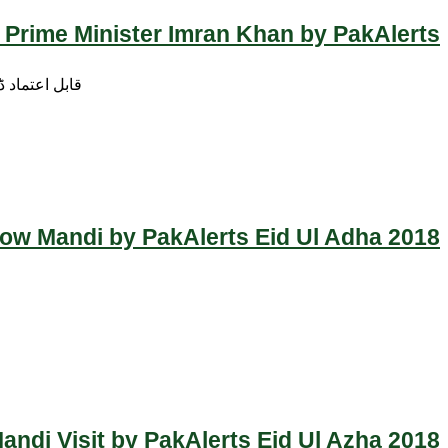
 Prime Minister Imran Khan by PakAlerts
قابل اعتماد 
Cow Mandi by PakAlerts Eid Ul Adha 2018
ndi Visit by PakAlerts Eid Ul Azha 2018