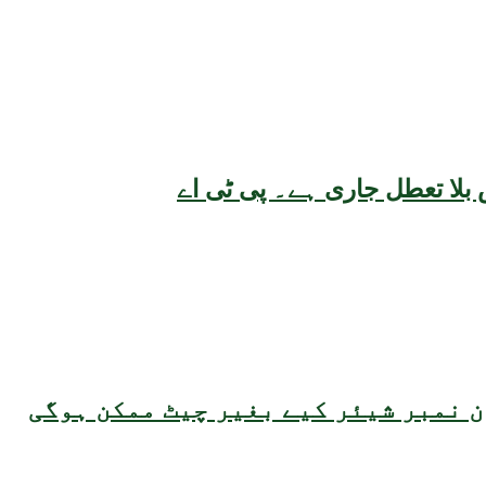
بلا تعطل جاری ہے۔ پی ٹی اے
 نمبر شیئر کیے بغیر چیٹ ممکن ہوگی