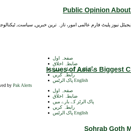
Public Opinion About
ڈیجیٹل نیوز پلیٹ فارم عالمی امور، تازہ ترین خبریں, سیاست, ٹیکنال
صفحہ اول
ضابطہ اخلاق
Issues of Asia`s Biggest 
پاک الرٹز کے بارے میں
رابطہ کریں
پاک الرٹس English
rved by
Pak Alerts
صفحہ اول
ضابطہ اخلاق
پاک الرٹز کے بارے میں
رابطہ کریں
پاک الرٹس English
Sohrab Goth Ma