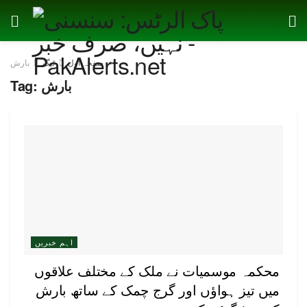
صفحہ اول
ٹیگ
بارش
بارش
Tag:
اہم خبریں
محکمہ موسمیات نے ملک کے مختلف علاقوں
میں تیز ہواؤں اور گرج چمک کے ساتھ بارش