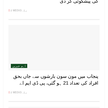
کی پیشگوئی کر دی
2 WEEKS پہلے
اہم خبریں
پنجاب میں مون سون بارشوں سے جاں بحق
افراد کی تعداد 21 ہو گئی، پی ڈی ایم اے
2 WEEKS پہلے