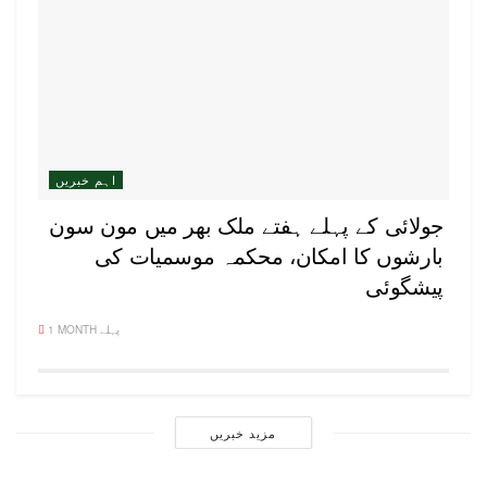
اہم خبریں
جولائی کے پہلے ہفتے ملک بھر میں مون سون
بارشوں کا امکان، محکمہ موسمیات کی
پیشگوئی
1 MONTH پہلے
مزید خبریں