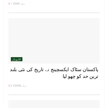
1 YEAR پہلے
کاروبار
پاکستان سٹاک ایکسچینج نے تاریخ کی نئی بلند
ترین حد کو چھو لیا
2 YEARS پہلے