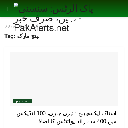
صفحہ اول
ٹیگ
بینچ مارک
بینچ مارک
Tag:
اہم خبریں
اسٹاک ایکسچینج : تیزی جاری، 100 انڈیکس
میں 400 سے زائد پوائنٹس کا اضافہ