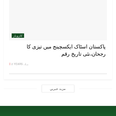
کاروبار
پاکستان اسٹاک ایکسچینج میں تیزی کا
رجحان،نئی تاریخ رقم
2 YEARS پہلے
مزید خبریں