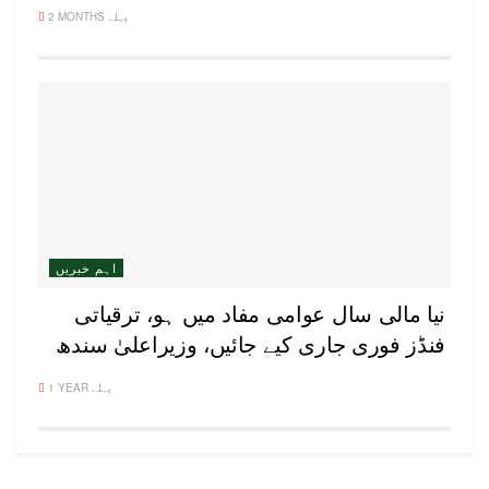
2 MONTHS پہلے
اہم خبریں
نیا مالی سال عوامی مفاد میں ہو، ترقیاتی
فنڈز فوری جاری کیے جائیں، وزیراعلیٰ سندھ
1 YEAR پہلے