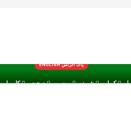
ENGLISH پاک الرٹس
یا
کھیل
شوبز
موسم
صحت
کاروبار