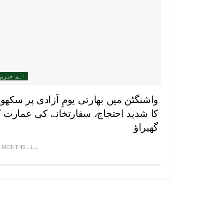
اہم خبریں
واشنگٹن میں بھارتی یومِ آزادی پر سکھو
کا شدید احتجاج، سفارتخانے کی عمارت ک
گھیراؤ
12 MONTHS پہلے