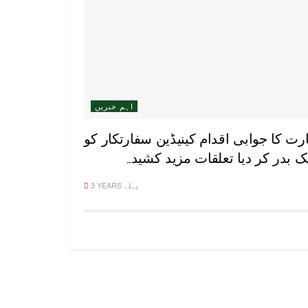
اہم خبریں
ارت کا جوابی اقدام کینیڈین سفارتکار کو
ک بدر کر دیا تعلقات مزید کشیدہ
3 YEARS پہلے