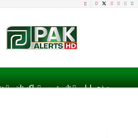
صفحہ اول
تازہ ترین
پاکستان
دن