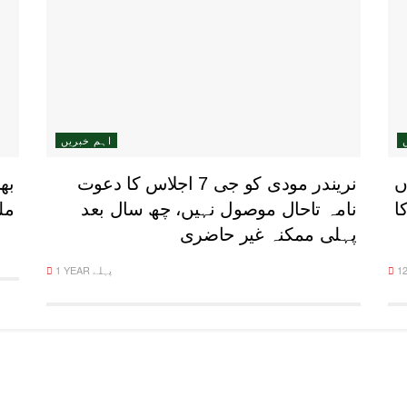
اہم خبریں
ں
نریندر مودی کو جی 7 اجلاس کا دعوت
بھ
ا
نامہ تاحال موصول نہیں، چھ سال بعد
مل
پہلی ممکنہ غیر حاضری
1 YEAR پہلے