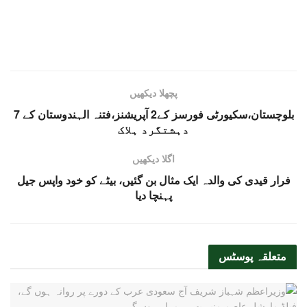
پچھلا دیکھیں
بلوچستان،سکیورٹی فورسز کے2 آپریشنز،فتنہ الہندوستان کے 7
دہشتگرد ہلاک
اگلا دیکھیں
فرار قیدی کی والدہ ایک مثال بن گئیں، بیٹے کو خود واپس جیل
پہنچا دیا
متعلقہ
پوسٹس