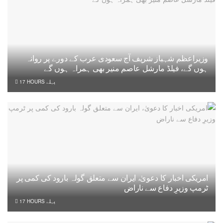
وزیراعظم شہباز شریف آج سعودی عرب کے دورے پر روانہ
ہوں گے، فیلڈ مارشل عاصم منیر بھی ہمراہ ہوں گے
17 HOURS پہلے
امریکی اخبار کا دعویٰ، ایران سے متعلق گولہ بارود کی کمی پر
ٹرمپ وزیرِ دفاع سے ناراض
17 HOURS پہلے