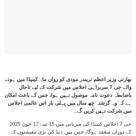
بھارتی وزیر اعظم نریندر مودی کو رواں ماہ کینیڈا میں ہونے
والے جی 7 سربراہی اجلاس میں شرکت کے لیے تاحال
باضابطہ دعوت نامہ موصول نہیں ہوا، جس کے باعث امکان
ہے کہ وہ گزشتہ چھ سال میں پہلی بار اس عالمی اجلاس
میں شرکت نہیں کریں گے۔
جی 7 اجلاس کینیڈا کی میزبانی میں 15 سے 17 جون 2025
کے دوران منعقد ہوگا، جس میں دنیا کی بڑی معیشتوں کے