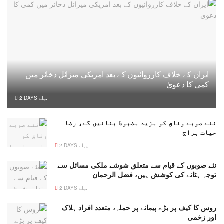
ایران کے خلاف کارروائیوں کے بعد امریکی میزائل ذخائر میں
کمی کا دعویٰ
2 DAYS پہلے
نئے صوبے وفاق کو مزید مضبوط بنائیں گے، رضا
حیات ہراج
2 DAYS پہلے
نئے صوبوں کے قیام سے متعلق شوشے ملکی مسائل سے
توجہ ہٹانے کی کوشش ہیں، فضل الرحمان
2 DAYS پہلے
روس کا کیف پر بڑے پیمانے پر حملہ، متعدد افراد ہلاک
اور زخمی