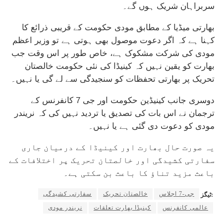
سربراہان شریک ہوں گے۔
بھارتی میڈیا کے مطابق مودی حکومت کے قریبی ذرائع کا
کہنا ہے کہ اگر دعوت موصول بھی ہوتی ہے تو وزیر اعظم
مودی کی شرکت مشکوک ہے، خاص طور پر اس وقت جب
بھارت کو یقین نہیں کہ کینیڈا کی نئی حکومت خالصتان
تحریک پر بھارتی تحفظات کو سنجیدگی سے لے گی یا نہیں۔
دوسری جانب کینیڈین حکومت اور جی 7 کانفرنس کے
ترجمان نے اس بات کی تصدیق یا تردید نہیں کی کہ نریندر
مودی کو دعوت دی گئی ہے یا نہیں۔
یہ صورت حال بھارت اور کینیڈا کے درمیان جاری
سفارتی کشیدگی اور خالصتان تحریک پر اختلافات کے
باعث مزید تناؤ کا باعث بن سکتی ہے۔
جی-7 اجلاس
خالصتان تحریک
سفارتی کشیدگی
ٹیگز:
عالمی کانفرنس
کینیڈا بھارت تعلقات
نریندر مودی