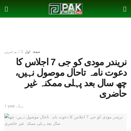
صفحہ اول
اہم خبریں
نریندر مودی کو جی 7 اجلاس کا
دعوت نامہ تاحال موصول نہیں،
چھ سال بعد پہلی ممکنہ غیر
حاضری
1 year پہلے